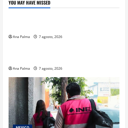
YOU MAY HAVE MISSED
Crítica de Cine
¿Cuánto cuesta filmar en IMAX? La apuesta
millonaria detrás de La Odisea
Ana Palma
7 agosto, 2026
Educación
Educación privada vive transformación sin
precedente: CIMEDU9®
Ana Palma
7 agosto, 2026
MEXICO