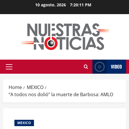
Skip
10 agosto, 2026
7:20:11 PM
to
content
VIDEO
Primary
Menu
Home
MEXICO
“A todos nos dolió” la muerte de Barbosa: AMLO
MEXICO