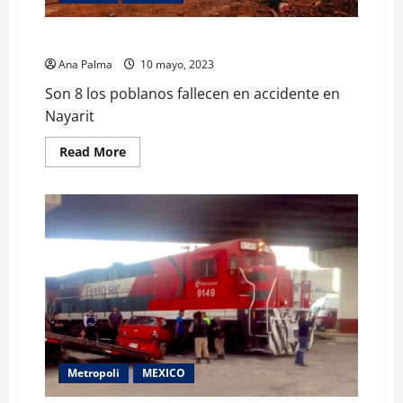
Son 8 los poblanos fallecen en accidente en Nayarit
Ana Palma
10 mayo, 2023
Son 8 los poblanos fallecen en accidente en
Nayarit
Read
Read More
more
about
Son
8
los
poblanos
fallecen
en
accidente
en
Nayarit
Metropoli
MEXICO