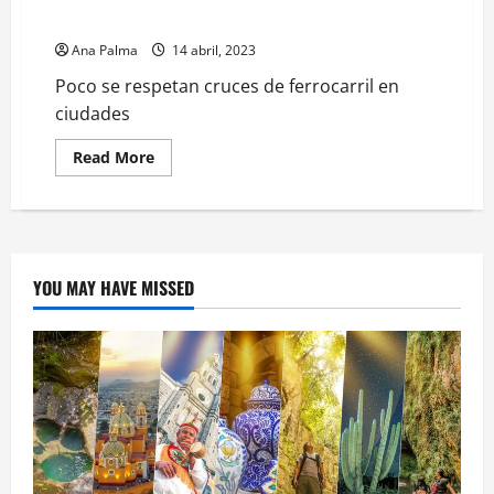
Poco se respetan cruces de ferrocarril en ciudades
Ana Palma
14 abril, 2023
Poco se respetan cruces de ferrocarril en
ciudades
Read
Read More
more
about
Poco
se
respetan
cruces
de
ferrocarril
YOU MAY HAVE MISSED
en
ciudades