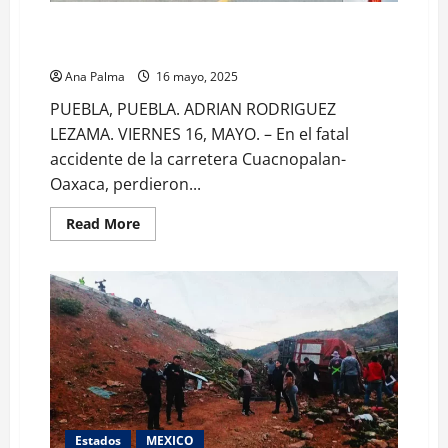
Fatal accidente carretero cobra la vida de maestros y
militares
Ana Palma
16 mayo, 2025
PUEBLA, PUEBLA. ADRIAN RODRIGUEZ
LEZAMA. VIERNES 16, MAYO. – En el fatal
accidente de la carretera Cuacnopalan-
Oaxaca, perdieron...
Read
Read More
more
about
Fatal
accidente
carretero
cobra
la
vida
de
maestros
y
militares
Estados
MEXICO