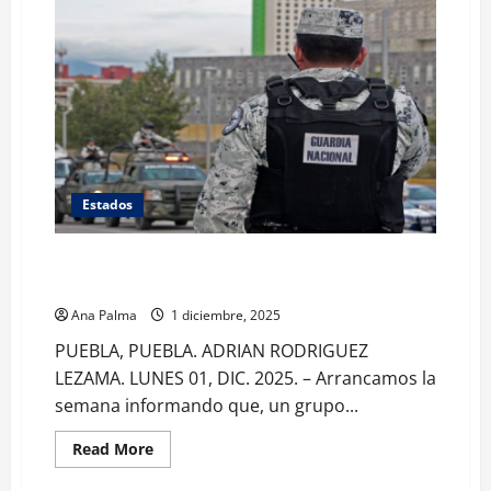
Estados
Entre asaltos y accidente de peregrinos arranca
diciembre en Puebla
Ana Palma
1 diciembre, 2025
PUEBLA, PUEBLA. ADRIAN RODRIGUEZ
LEZAMA. LUNES 01, DIC. 2025. – Arrancamos la
semana informando que, un grupo...
Read
Read More
more
about