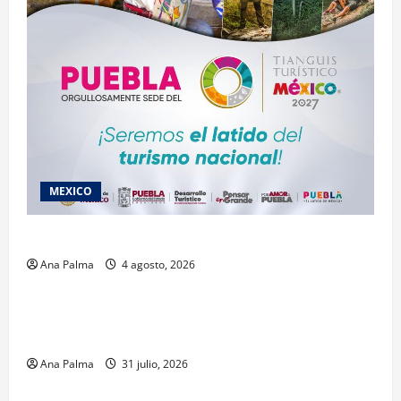
MEXICO
2027 llega Tianguis Turístico a Puebla
Ana Palma
4 agosto, 2026
Estados
Llega “mosca estéril” para combate de gusano
barrenador
Ana Palma
31 julio, 2026
MEXICO