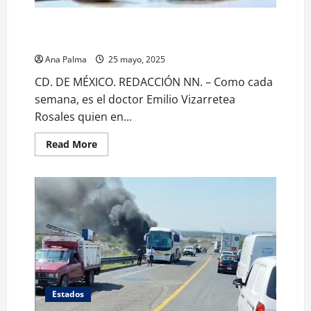
Entre los homicidios de dos funcionarios y el
accidente del Buque Escuela Cuauhtémoc
Ana Palma
25 mayo, 2025
CD. DE MÉXICO. REDACCIÓN NN. – Como cada
semana, es el doctor Emilio Vizarretea
Rosales quien en...
Read
Read More
more
about
Entre
los
homicidios
de
dos
funcionarios
y
el
accidente
del
Buque
Escuela
Cuauhtémoc
Estados