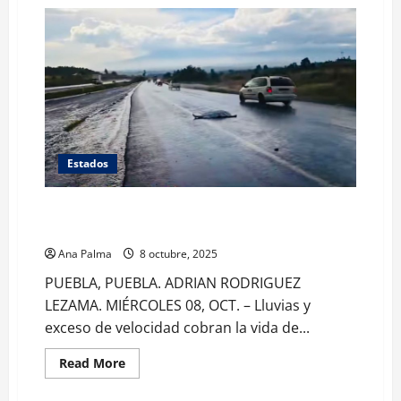
Entre
asaltos
y
accidente
de
peregrinos
arranca
diciembre
en
Puebla
Estados
Accidente cobra la vida de matrimonio de la tercera
edad
Ana Palma
8 octubre, 2025
PUEBLA, PUEBLA. ADRIAN RODRIGUEZ
LEZAMA. MIÉRCOLES 08, OCT. – Lluvias y
exceso de velocidad cobran la vida de...
Read
Read More
more
about
Accidente