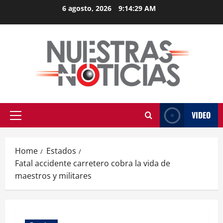
Skip
6 agosto, 2026
9:14:29 AM
to
content
VIDEO
Primary
Menu
Home
Estados
Fatal accidente carretero cobra la vida de
maestros y militares