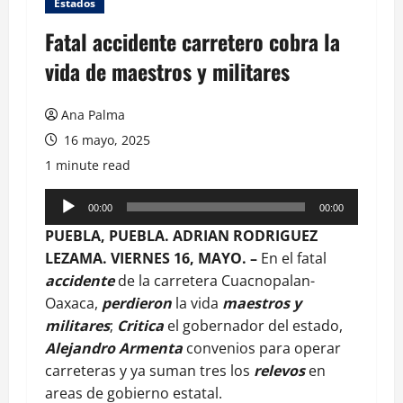
Estados
Fatal accidente carretero cobra la
vida de maestros y militares
Ana Palma
16 mayo, 2025
1 minute read
Reproductor
00:00
00:00
de
PUEBLA, PUEBLA. ADRIAN RODRIGUEZ
audio
LEZAMA. VIERNES 16, MAYO. –
En el fatal
accidente
de la carretera Cuacnopalan-
Oaxaca,
perdieron
la vida
maestros y
militares
;
Critica
el gobernador del estado,
Alejandro Armenta
convenios para operar
carreteras y ya suman tres los
relevos
en
areas de gobierno estatal.