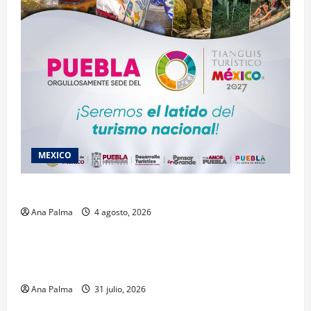
MEXICO
2027 llega Tianguis Turístico a Puebla
Ana Palma
4 agosto, 2026
Estados
Llega “mosca estéril” para combate de gusano
barrenador
Ana Palma
31 julio, 2026
MEXICO