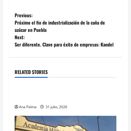
Post
Previous:
Próximo el fin de industrialización de la caña de
navigation
azúcar en Puebla
Next:
Ser diferente. Clave para éxito de empresas: Kandel
RELATED STORIES
Estados
Llega “mosca estéril” para combate de gusano
barrenador
Ana Palma
31 julio, 2026