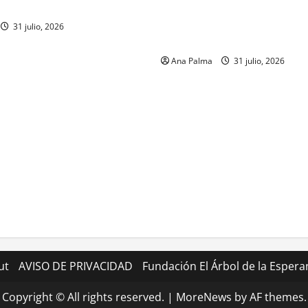
renador
su formación desde que pien
ingresar a la Heroica Escuela
31 julio, 2026
Militar
Ana Palma
31 julio, 2026
ut
AVISO DE PRIVACIDAD
Fundación El Árbol de la Espera
Copyright © All rights reserved.
|
MoreNews
by AF themes.