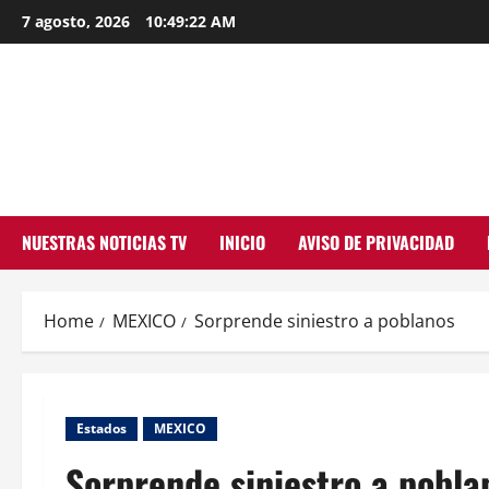
Skip
7 agosto, 2026
10:49:23 AM
to
content
NUESTRAS NOTICIAS TV
INICIO
AVISO DE PRIVACIDAD
Home
MEXICO
Sorprende siniestro a poblanos
Estados
MEXICO
Sorprende siniestro a pobla