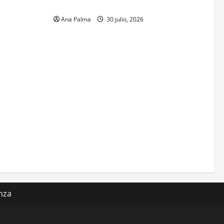
sa en
Mexicano
 Naval
Ana Palma
30 julio, 2026
nza