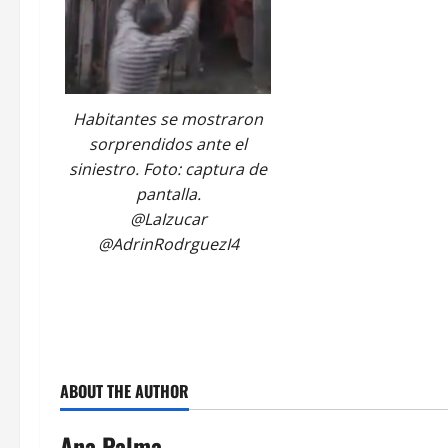
Habitantes se mostraron
sorprendidos ante el
siniestro. Foto: captura de
pantalla.
@LaIzucar
@AdrinRodrguezI4
ABOUT THE AUTHOR
Ana Palma