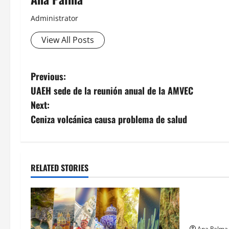
Administrator
View All Posts
Post
Previous:
UAEH sede de la reunión anual de la AMVEC
navigation
Next:
Ceniza volcánica causa problema de salud
RELATED STORIES
Estados
Llega “mos
gusano ba
Ana Palma