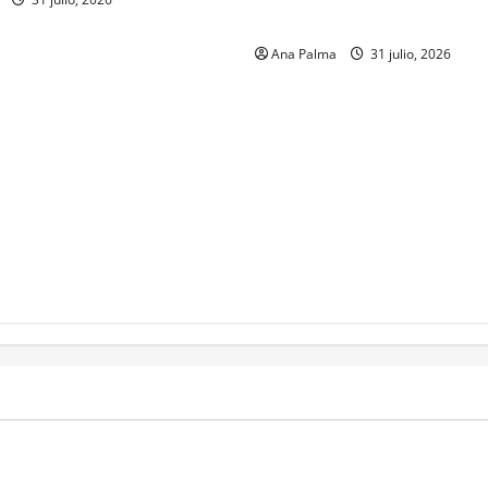
Militar
Ana Palma
31 julio, 2026
MEXICO
a estéril” para combate de
Un oficial de la Armada de Mé