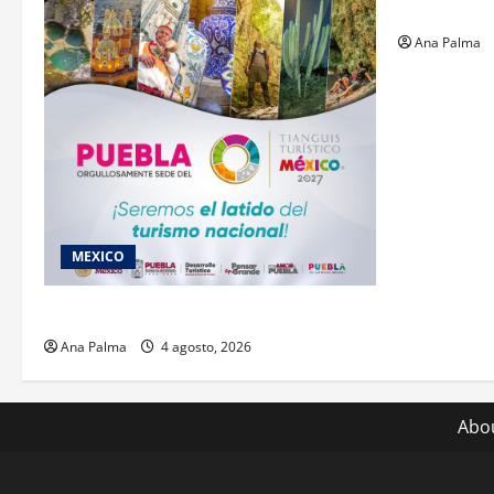
gusano bar
Ana Palma
MEXICO
2027 llega Tianguis Turístico a Puebla
Ana Palma
4 agosto, 2026
Abo