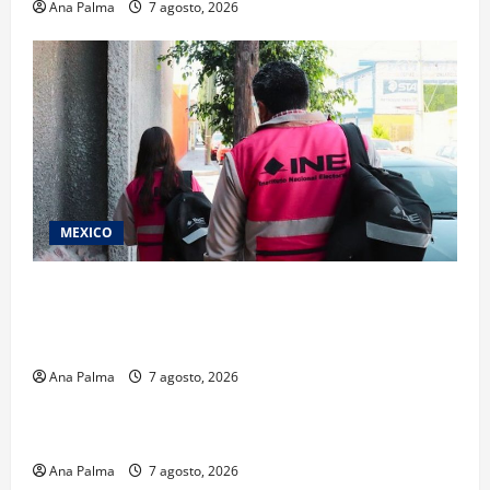
Ana Palma
7 agosto, 2026
MEXICO
Inicia el registro de personas aspirantes del
Concurso Público para ingresar al Servicio
Profesional Electoral Nacional
Ana Palma
7 agosto, 2026
Estados
Portada
Pitahaya poblana viaja a mercados internacionales
Ana Palma
7 agosto, 2026