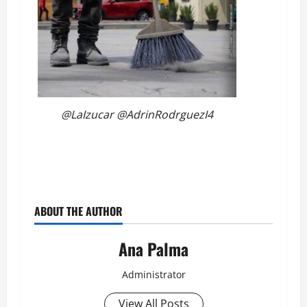
@LaIzucar @AdrinRodrguezI4
ABOUT THE AUTHOR
Ana Palma
Administrator
View All Posts