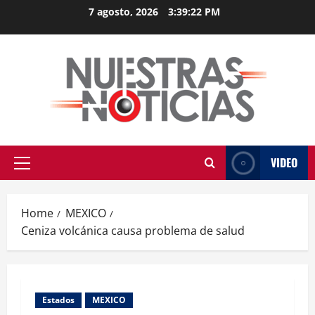
Skip
7 agosto, 2026
3:39:23 PM
to
content
VIDEO
Primary
Menu
Home
MEXICO
Ceniza volcánica causa problema de salud
Estados
MEXICO