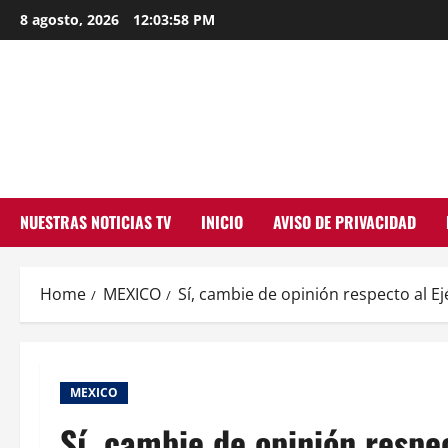
Skip
8 agosto, 2026
12:03:59 PM
to
content
NUESTRAS NOTICIAS TV
INICIO
AVISO DE PRIVACIDAD
Home
MEXICO
Sí, cambie de opinión respecto al Ejé
MEXICO
Sí, cambie de opinión respec