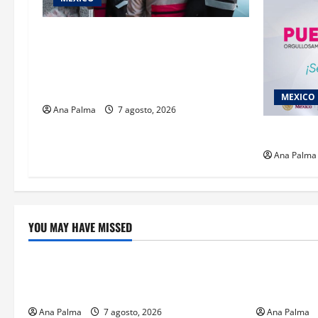
Inicia el registro de personas
aspirantes del Concurso Público para
ingresar al Servicio Profesional
Electoral Nacional
MEXICO
Ana Palma
7 agosto, 2026
2027 llega
Ana Palma
YOU MAY HAVE MISSED
Crítica de Cine
Educación
¿Cuánto cuesta filmar en IMAX? La
Educación p
apuesta millonaria detrás de La Odisea
sin preced
Ana Palma
7 agosto, 2026
Ana Palma