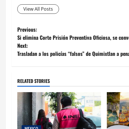
View All Posts
Post
Previous:
Si elimina Corte Prisión Preventiva Oficiosa, se co
navigation
Next:
Trasladan a los policías “falsos” de Quimixtlan a pen
RELATED STORIES
MEXICO