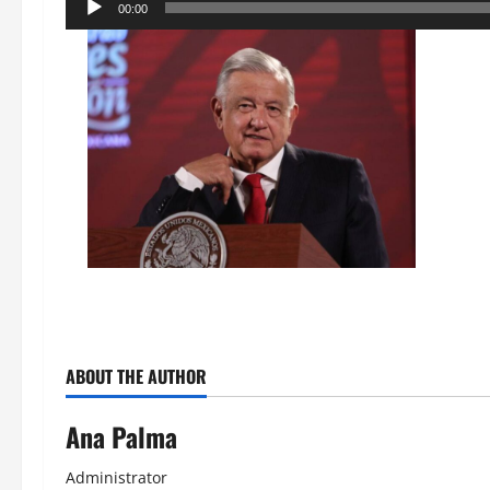
Reproductor
00:00
de
audio
ABOUT THE AUTHOR
Ana Palma
Administrator