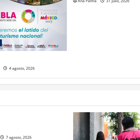
Ana Palma
31 julio, 2026
 Tianguis Turístico a Puebla
4 agosto, 2026
rivada vive transformación
ente: CIMEDU9®
7 agosto, 2026