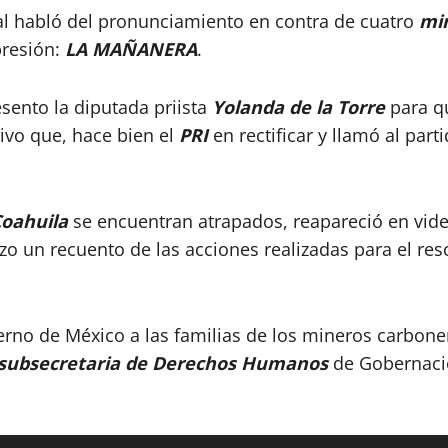
ral habló del pronunciamiento en contra de cuatro
min
presión:
LA MAÑANERA
.
esento la diputada priista
Yolanda de la Torre
para qu
utivo que, hace bien el
PRI
en rectificar y llamó al part
oahuila
se encuentran atrapados, reapareció en vide
hizo un recuento de las acciones realizadas para el re
erno de México a las familias de los mineros carbon
subsecretaria de Derechos Humanos
de Gobernació