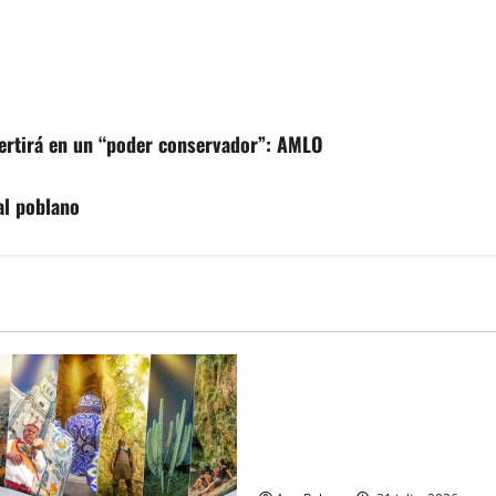
nvertirá en un “poder conservador”: AMLO
al poblano
MEXICO
Un oficial de la Armada de M
inicia su formación desde qu
en ingresar a la Heroica Escu
Militar