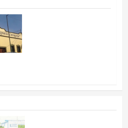
itarizados
Estados
Portada
Pitahaya poblana viaja a mercados