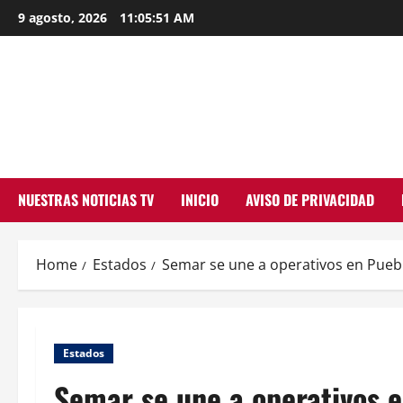
Skip
9 agosto, 2026
11:05:52 AM
to
content
NUESTRAS NOTICIAS TV
INICIO
AVISO DE PRIVACIDAD
Home
Estados
Semar se une a operativos en Pueb
Estados
Semar se une a operativos 