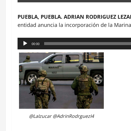
PUEBLA, PUEBLA. ADRIAN RODRIGUEZ LEZA
entidad anuncia la incorporación de la Marina
Reproductor
00:00
de
audio
@LaIzucar @AdrinRodrguezI4