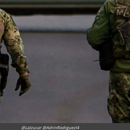
@LaIzucar @AdrinRodrguezI4