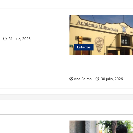
ca estéril” para combate de
rrenador
31 julio, 2026
Estados
Inicia cierre de planteles mil
en Puebla
Ana Palma
30 julio, 2026
rivada vive transformación