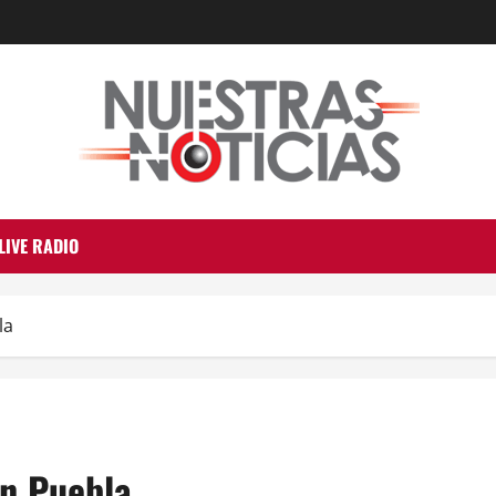
LIVE RADIO
la
en Puebla