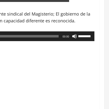
e sindical del Magisterio; El gobierno de la
on capacidad diferente es reconocida.
Utiliza
00:00
las
teclas
de
flecha
arriba/abajo
para
aumentar
o
disminuir
el