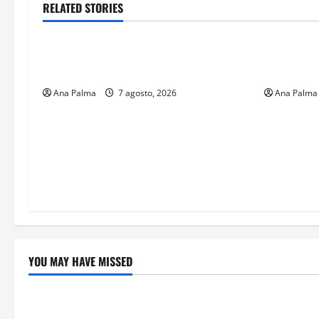
RELATED STORIES
Estados
Portada
Estados
Pitahaya poblana viaja a mercados
Llega “mos
internacionales
gusano ba
Ana Palma
7 agosto, 2026
Ana Palma
YOU MAY HAVE MISSED
Crítica de Cine
Educación
¿Cuánto cuesta filmar en IMAX? La
Educación p