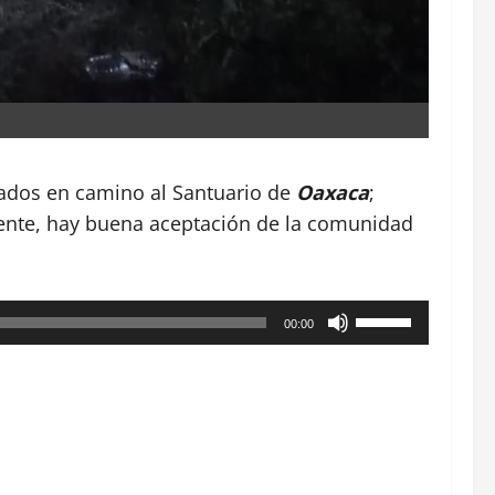
ados en camino al Santuario de
Oaxaca
;
mente, hay buena aceptación de la comunidad
Utiliza
00:00
las
teclas
de
flecha
arriba/abajo