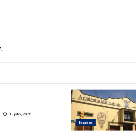
”.
ca estéril” para combate de
rrenador
31 julio, 2026
Estados