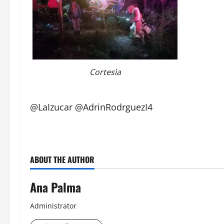
Cortesìa
@LaIzucar @AdrinRodrguezI4
ABOUT THE AUTHOR
Ana Palma
Administrator