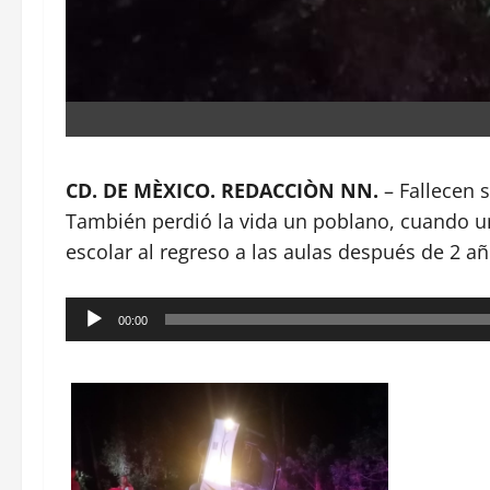
CD. DE MÈXICO. REDACCIÒN NN.
– Fallecen 
También perdió la vida un poblano, cuando un
escolar al regreso a las aulas después de 2 
Reproductor
00:00
de
audio