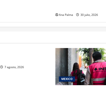
Inicia cierre de planteles mil
en Puebla
Ana Palma
30 julio, 2026
rivada vive transformación
ente: CIMEDU9®
7 agosto, 2026
MEXICO
Inicia el registro de persona
del Concurso Público para in
Servicio Profesional Elector