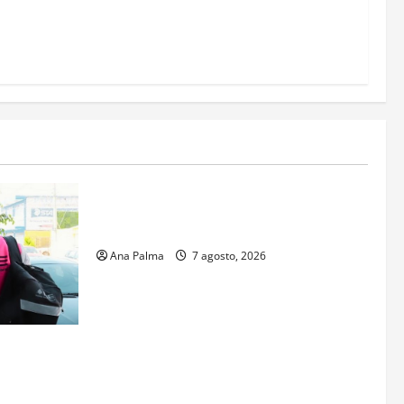
itarizados
Estados
Portada
Pitahaya poblana viaja a mercados
internacionales
Ana Palma
7 agosto, 2026
s aspirantes
gresar al
al Nacional