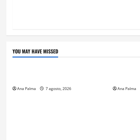
YOU MAY HAVE MISSED
Crítica de Cine
Educación
¿Cuánto cuesta filmar en IMAX? La
Educación p
apuesta millonaria detrás de La Odisea
sin preced
Ana Palma
7 agosto, 2026
Ana Palma