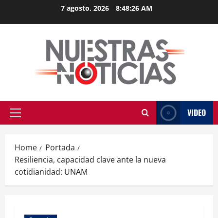
Skip
7 agosto, 2026
8:48:27 AM
to
content
VIDEO
Primary
Menu
Home
Portada
Resiliencia, capacidad clave ante la nueva
cotidianidad: UNAM