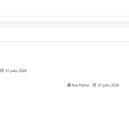
MEXICO
a estéril” para combate de
Un oficial de la Armada de Mé
renador
su formación desde que pien
ingresar a la Heroica Escuela
31 julio, 2026
Militar
Ana Palma
31 julio, 2026