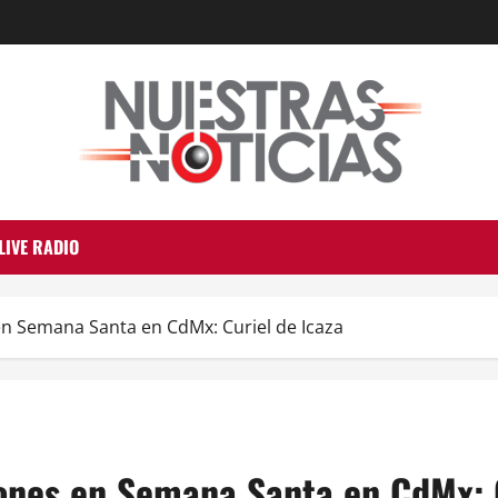
LIVE RADIO
en Semana Santa en CdMx: Curiel de Icaza
iones en Semana Santa en CdMx: C