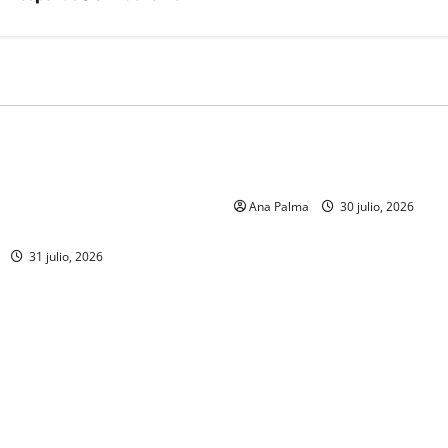
MEXICO
 de la Armada de México
CENAVI. Misión: Vigilar el Es
formación desde que piensa
Áereo Mexicano
r a la Heroica Escuela Naval
Ana Palma
30 julio, 2026
31 julio, 2026