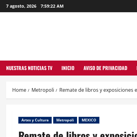
Skip
7 agosto, 2026
7:59:23 AM
to
content
NUESTRAS NOTICIAS TV
INICIO
AVISO DE PRIVACIDAD
Home
Metropoli
Remate de libros y exposiciones 
Artes y Cultura
Metropoli
MEXICO
Remate de libros y exposic