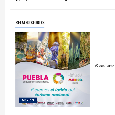
RELATED STORIES
MEXICO
Un oficial
inicia su 
en ingresa
Militar
Ana Palma
MEXICO
2027 llega Tianguis Turístico a Puebla