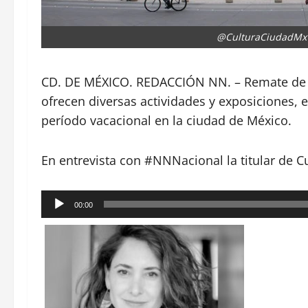
@CulturaCiudadMx
CD. DE MÉXICO. REDACCIÓN NN. – Remate de li
ofrecen diversas actividades y exposiciones, e
período vacacional en la ciudad de México.
En entrevista con #NNNacional la titular de Cul
Reproductor
00:00
de
audio