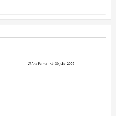
MEXICO
xico inicia
CENAVI. Misión: Vigilar el Espacio Áereo
sa en
Mexicano
 Naval
Ana Palma
30 julio, 2026