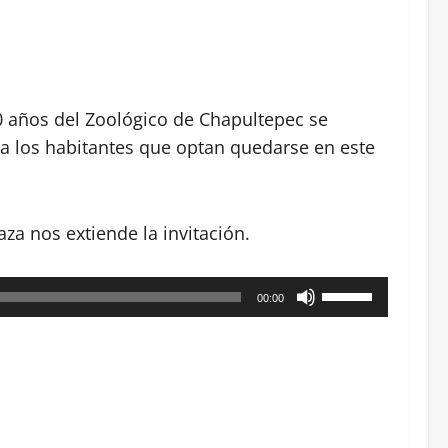
 años del Zoológico de Chapultepec se
e a los habitantes que optan quedarse en este
caza nos extiende la invitación.
Utiliza
00:00
las
teclas
de
flecha
arriba/abajo