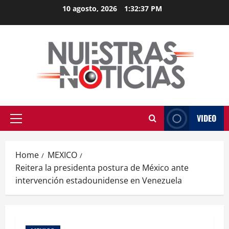
Skip
10 agosto, 2026
1:32:38 PM
to
content
VIDEO
Primary
Menu
Home
MEXICO
Reitera la presidenta postura de México ante
intervención estadounidense en Venezuela