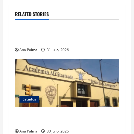
RELATED STORIES
Estados
Llega “mosca estéril” para combate de gusano
barrenador
Ana Palma
31 julio, 2026
Estados
Inicia cierre de planteles militarizados en
Puebla
Ana Palma
30 julio, 2026