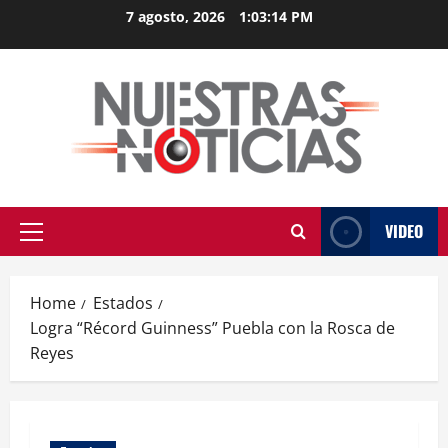
Skip
7 agosto, 2026
1:03:14 PM
to
content
VIDEO
Primary
Menu
Home
Estados
Logra “Récord Guinness” Puebla con la Rosca de
Reyes