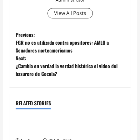
View All Posts
Post
Previous:
FGR no es utilizada contra opositores: AMLO a
navigation
Senadores norteamericanos
Next:
¿Cambia en verdad la verdad histórica el video del
basurero de Cocula?
RELATED STORIES
Estados
Llega “mosca estéril” para combate de gusano
barrenador