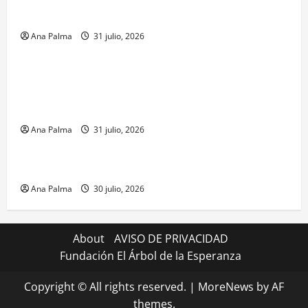
barrenador
Ana Palma
31 julio, 2026
MEXICO
Un oficial de la Armada de México inicia su
formación desde que piensa en ingresar a la Heroica
Escuela Naval Militar
Ana Palma
31 julio, 2026
MEXICO
CENAVI. Misión: Vigilar el Espacio Áereo Mexicano
Ana Palma
30 julio, 2026
About
AVISO DE PRIVACIDAD
Fundación El Árbol de la Esperanza
Copyright © All rights reserved.
|
MoreNews
by AF
themes.