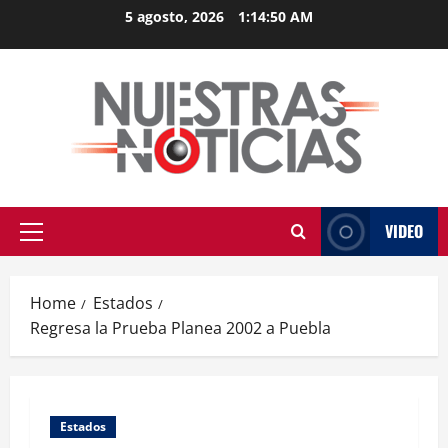
Skip
5 agosto, 2026
1:14:51 AM
to
content
VIDEO
Primary
Menu
Home
Estados
Regresa la Prueba Planea 2002 a Puebla
Estados