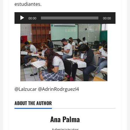
estudiantes.
Reproductor
00:00
00:00
de
audio
@LaIzucar @AdrinRodrguezI4
ABOUT THE AUTHOR
Ana Palma
Administrator