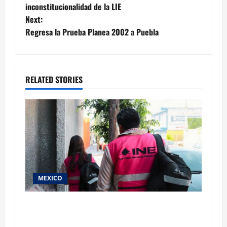
navigation
inconstitucionalidad de la LIE
Next:
Regresa la Prueba Planea 2002 a Puebla
RELATED STORIES
MEXICO
Inicia el registro de personas aspirantes del
Concurso Público para ingresar al Servicio