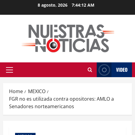
Skip
8 agosto, 2026
7:44:13 AM
to
content
VIDEO
Primary
Menu
Home
MEXICO
FGR no es utilizada contra opositores: AMLO a
Senadores norteamericanos