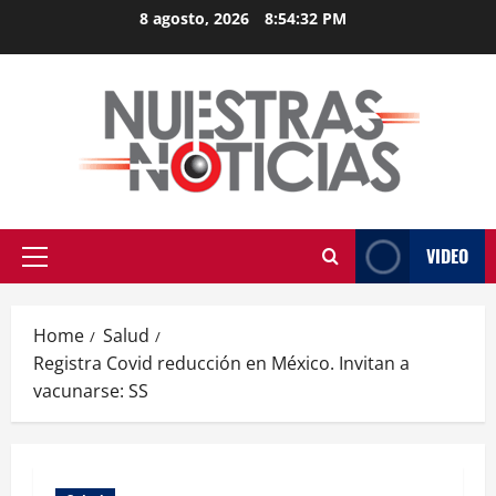
Skip
8 agosto, 2026
8:54:33 PM
to
content
VIDEO
Primary
Menu
Home
Salud
Registra Covid reducción en México. Invitan a
vacunarse: SS