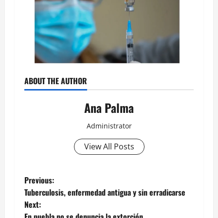
ABOUT THE AUTHOR
Ana Palma
Administrator
View All Posts
Post
Previous:
Tuberculosis, enfermedad antigua y sin erradicarse
navigation
Next:
En puebla no se denuncia la extorción