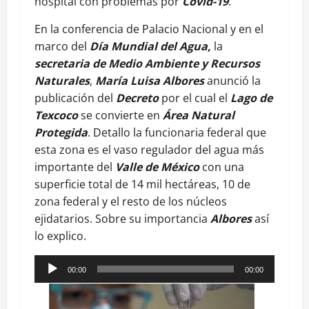
hospital con problemas por
Covid-19
.
En la conferencia de Palacio Nacional y en el
marco del
Día Mundial del Agua,
la
secretaria de Medio Ambiente y Recursos
Naturales
,
María Luisa Albores
anunció la
publicación del
Decreto
por el cual el
Lago de
Texcoco
se convierte en
Área Natural
Protegida
. Detallo la funcionaria federal que
esta zona es el vaso regulador del agua más
importante del
Valle de México
con una
superficie total de 14 mil hectáreas, 10 de
zona federal y el resto de los núcleos
ejidatarios. Sobre su importancia
Albores
así
lo explico.
Reproductor
00:00
00:00
de
audio