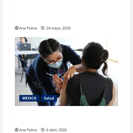
Hospital Nacional Homeopático brinda atención
ginecológica integral y humanizada
Ana Palma
24 mayo, 2026
MEXICO
Salud
33.9 millones de dosis aplicadas contra el
sarampión reporta SS
Ana Palma
6 abril, 2026