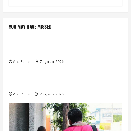
YOU MAY HAVE MISSED
Crítica de Cine
¿Cuánto cuesta filmar en IMAX? La apuesta
millonaria detrás de La Odisea
Ana Palma
7 agosto, 2026
Educación
Educación privada vive transformación sin
precedente: CIMEDU9®
Ana Palma
7 agosto, 2026