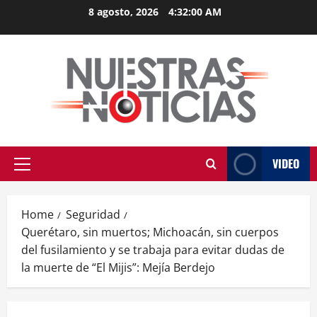
Skip
8 agosto, 2026
4:32:00 AM
to
content
VIDEO
Primary
Menu
Home
Seguridad
Querétaro, sin muertos; Michoacán, sin cuerpos
del fusilamiento y se trabaja para evitar dudas de
la muerte de “El Mijis”: Mejía Berdejo