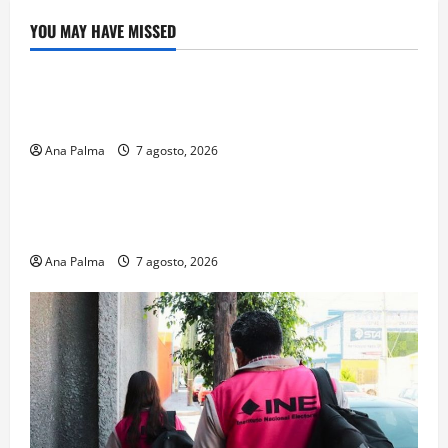
YOU MAY HAVE MISSED
Crítica de Cine
¿Cuánto cuesta filmar en IMAX? La apuesta
millonaria detrás de La Odisea
Ana Palma
7 agosto, 2026
Educación
Educación privada vive transformación sin
precedente: CIMEDU9®
Ana Palma
7 agosto, 2026