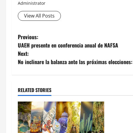
Administrator
View All Posts
Post
Previous:
UAEH presente en conferencia anual de NAFSA
navigation
Next:
No inclinare la balanza ante las próximas eleccione
RELATED STORIES
MEXICO
Un oficial
inicia su 
en ingresa
Militar