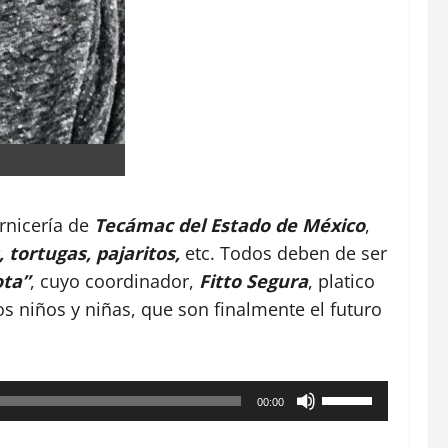
rnicería de
Tecámac del Estado de
México
,
, tortugas, pajaritos,
etc. Todos deben de ser
ota”
, cuyo coordinador,
Fitto Segura
, platico
s niños y niñas, que son finalmente el futuro
Utiliza
00:00
las