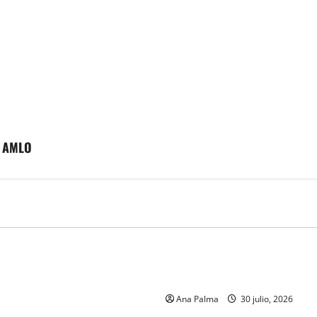
s: AMLO
MEXICO
 de la Armada de México
CENAVI. Misión: Vigilar el Es
formación desde que piensa
Áereo Mexicano
r a la Heroica Escuela Naval
Ana Palma
30 julio, 2026