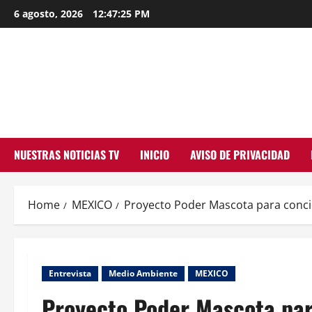
Skip
6 agosto, 2026
12:47:26 PM
to
content
NUESTRAS NOTICIAS TV
INICIO
AVISO DE PRIVACIDAD
Home
MEXICO
Proyecto Poder Mascota para concie
Entrevista
Medio Ambiente
MEXICO
Proyecto Poder Mascota para