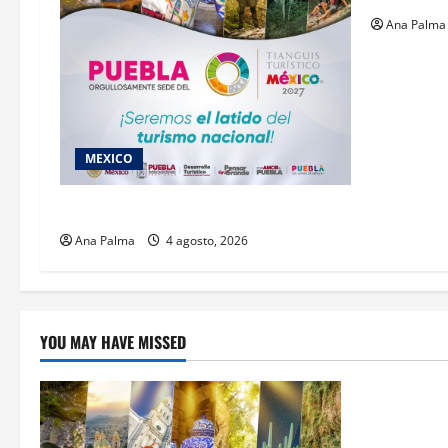
Ana Palma
MEXICO
2027 llega Tianguis Turístico a Puebla
Ana Palma
4 agosto, 2026
YOU MAY HAVE MISSED
Estados
Llega “mosc
gusano bar