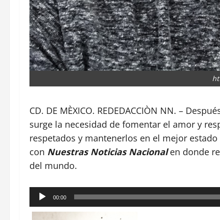
ht
CD. DE MÈXICO. REDEDACCIÒN NN. – Después d
surge la necesidad de fomentar el amor y res
respetados y mantenerlos en el mejor estado
con
Nuestras Noticias Nacional
en donde re
del mundo.
Reproductor
00:00
de