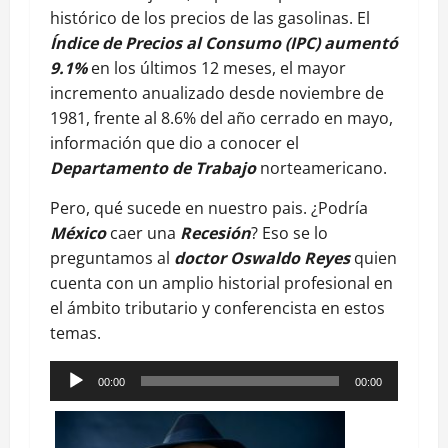
histórico de los precios de las gasolinas. El
Índice de Precios al Consumo (IPC)
aumentó
9.1%
en los últimos 12 meses, el mayor
incremento anualizado desde noviembre de
1981, frente al 8.6% del año cerrado en mayo,
información que dio a conocer el
Departamento de Trabajo
norteamericano.
Pero, qué sucede en nuestro pais. ¿Podría
México
caer una
Recesión
? Eso se lo
preguntamos al
doctor Oswaldo Reyes
quien
cuenta con un amplio historial profesional en
el ámbito tributario y conferencista en estos
temas.
Reproductor
00:00
00:00
de
audio