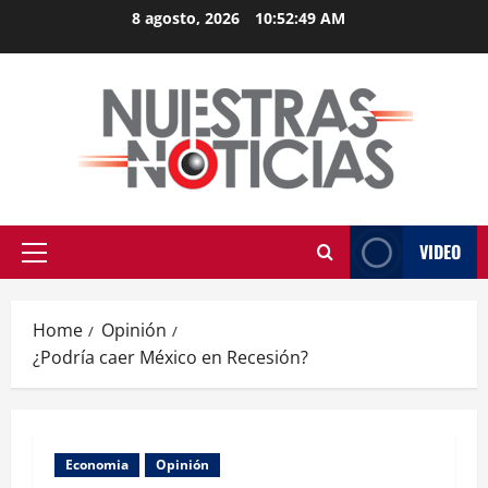
Skip
8 agosto, 2026
10:52:50 AM
to
content
VIDEO
Primary
Menu
Home
Opinión
¿Podría caer México en Recesión?
Economia
Opinión