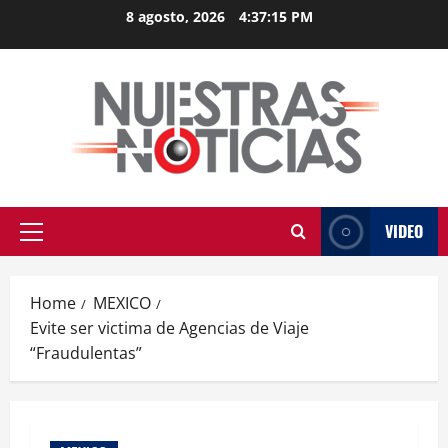
Skip
8 agosto, 2026
4:37:15 PM
to
content
VIDEO
Primary
Menu
Home
MEXICO
Evite ser victima de Agencias de Viaje
“Fraudulentas”