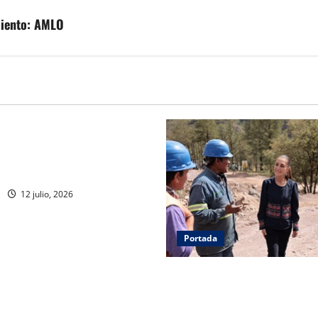
miento: AMLO
Portada
ejores logran ser
dores de la Fuerzas
 del Ejército Mexicano
12 julio, 2026
Portada
Concluye CSP gira por Duran
Zacatecas. Entrega viviendas,
supervisa obras estratégicas