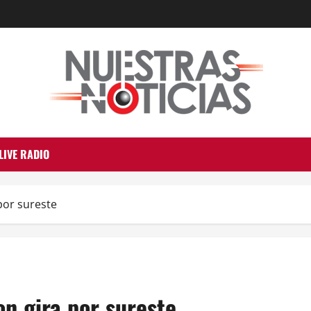
LIVE RADIO
por sureste
on gira por sureste