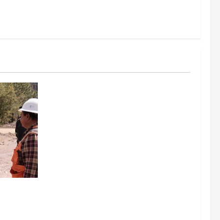
go y
 becas y