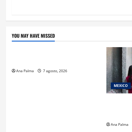
YOU MAY HAVE MISSED
Educación
Educación privada vive transformación
sin precedente: CIMEDU9®
Ana Palma
7 agosto, 2026
MEXICO
Inicia el re
del Concurs
Servicio Pr
Ana Palma