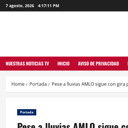
Skip
7 agosto, 2026
4:17:11 PM
to
content
NUESTRAS NOTICIAS TV
INICIO
AVISO DE PRIVACIDAD
Home
Portada
Pese a lluvias AMLO sigue con gira 
Portada
Pese a lluvias AMLO sigue c