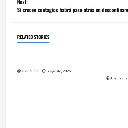
Next:
Si crecen contagios habrá paso atrás en desconfina
RELATED STORIES
Estados
Portada
MEXICO
Pitahaya poblana viaja a mercados
Solo los m
internacionales
francotira
Especiales
Ana Palma
7 agosto, 2026
Ana Palma