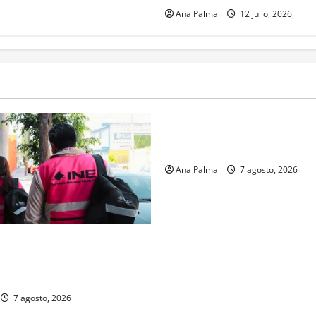
Ana Palma
12 julio, 2026
Estados
Portada
Pitahaya poblana viaja a mer
internacionales
Ana Palma
7 agosto, 2026
gistro de personas aspirantes
o Público para ingresar al
ofesional Electoral Nacional
7 agosto, 2026