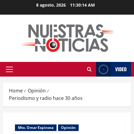
Skip
8 agosto, 2026
11:30:14 AM
to
content
VIDEO
Primary
Menu
Home
Opinión
Periodismo y radio hace 30 años
Mto. Omar Espinosa
Opinión