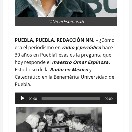
@OmarEspinosaH
PUEBLA, PUEBLA. REDACCIÓN NN. –
¿Cómo
era el periodismo en
radio y periódico
hace
30 años en Puebla? esas es la pregunta que
hoy responde el
maestro Omar Espinosa.
Estudioso de la
Radio en México
y
Catedrático en la Benemérita Universidad de
Puebla.
Reproductor
00:00
00:00
de
audio