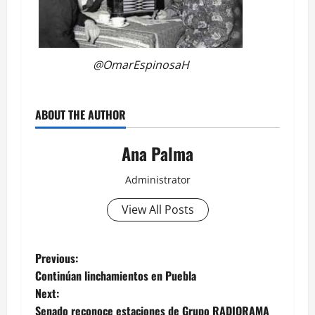
@OmarEspinosaH
ABOUT THE AUTHOR
Ana Palma
Administrator
View All Posts
Post
Previous:
Continúan linchamientos en Puebla
navigation
Next:
Senado reconoce estaciones de Grupo RADIORAMA