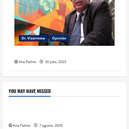
Dr. Vizarretea
Opinión
Entre Tabasco y el Senado
Ana Palma
30 julio, 2025
YOU MAY HAVE MISSED
Crítica de Cine
¿Cuánto cuesta filmar en IMAX? La apuesta
millonaria detrás de La Odisea
Ana Palma
7 agosto, 2026
Educación