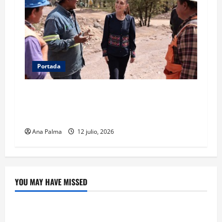
Portada
Concluye CSP gira por Durango y Zacatecas.
Entrega viviendas, becas y supervisa obras
estratégicas
Ana Palma
12 julio, 2026
YOU MAY HAVE MISSED
Crítica de Cine
¿Cuánto cuesta filmar en IMAX? La apuesta