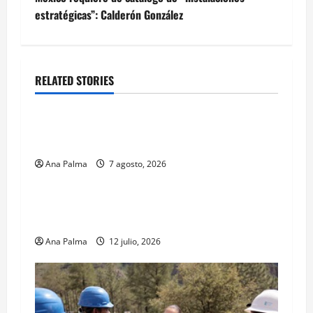
estratégicas”: Calderón González
RELATED STORIES
Estados
Portada
Pitahaya poblana viaja a mercados
internacionales
Ana Palma
7 agosto, 2026
MEXICO
Portada
Solo los mejores logran ser francotiradores de
la Fuerzas Especiales del Ejército Mexicano
Ana Palma
12 julio, 2026