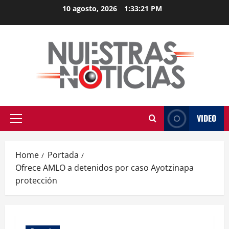
Skip
10 agosto, 2026
1:33:21 PM
to
content
VIDEO
Primary
Menu
Home
Portada
Ofrece AMLO a detenidos por caso Ayotzinapa
protección