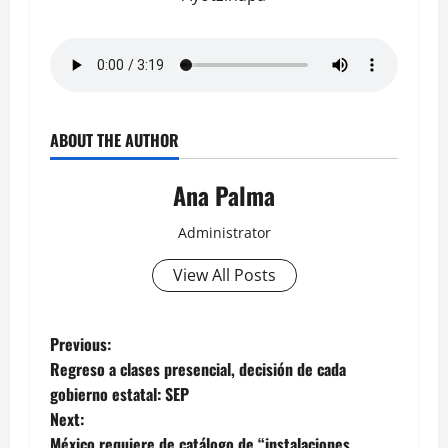
ABOUT THE AUTHOR
Ana Palma
Administrator
View All Posts
Post
Previous:
Regreso a clases presencial, decisión de cada
navigation
gobierno estatal: SEP
Next:
México requiere de catálogo de “instalaciones