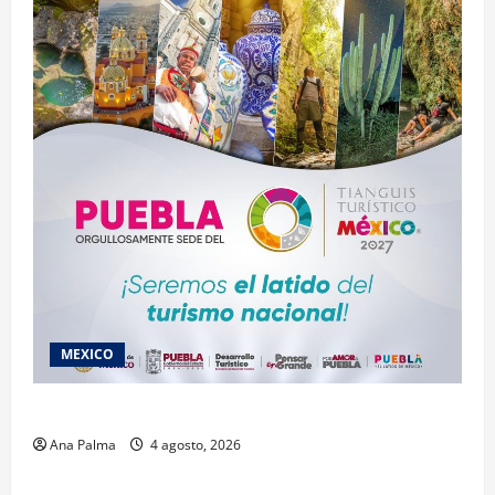
MEXICO
2027 llega Tianguis Turístico a Puebla
Ana Palma
4 agosto, 2026
Estados