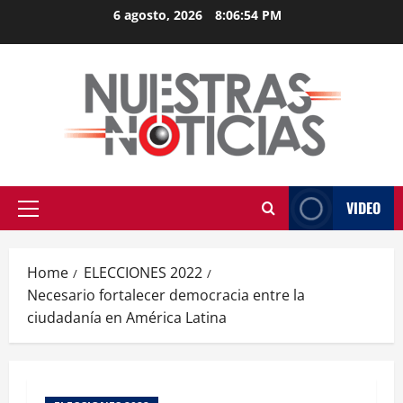
Skip
6 agosto, 2026
8:06:55 PM
to
content
VIDEO
Primary
Menu
Home
ELECCIONES 2022
Necesario fortalecer democracia entre la
ciudadanía en América Latina