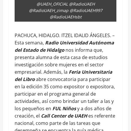
@UAEH_OFICIAL @RadioUAEH
@RadioUAEH_zimap @RadioUAEH997
@RadioUAEHsbt
PACHUCA, HIDALGO. ITZEL IDALID ÁNGELES. –
Esta semana,
Radio Universidad Autónoma
del Estado de Hidalgo
nos informa que,
presenta alumna de esta casa de estudios
investigación sobre mujeres en el sector
empresarial. Además, la
Feria Universitaria
del Libro
abre convocatoria para participar
en la edición 35 como expositor o expositora,
participar en el programa general de
actividades, así como brindar un taller a las y
los pequeños en
FUL Niños
y a dos años de
creación, el
Call Center de UAEH
es referente
nacional, como parte de las tareas que
desempeña se encuentra la guía médica,