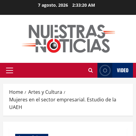
Skip
7 agosto, 2026
2:33:21 AM
to
content
VIDEO
Primary
Menu
Home
Artes y Cultura
Mujeres en el sector empresarial. Estudio de la
UAEH