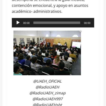
contención emocional, y apoyo en asuntos
académico- administrativos.
Reproductor
00:00
00:00
de
audio
@UAEH_OFICIAL
@RadioUAEH
@RadioUAEH_zimap
@RadioUAEH997
@RadioUAEHsbt