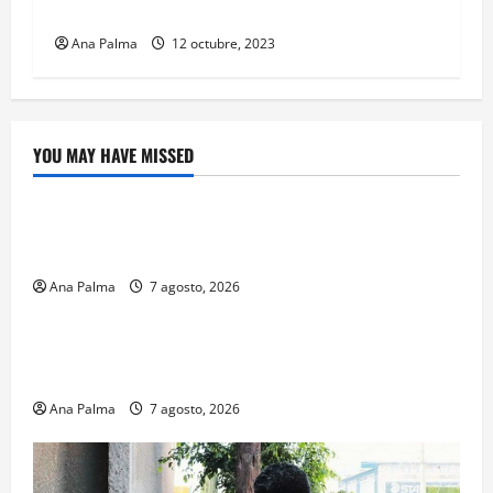
Sorprende el Centro Ceremonial de Atlixco
Ana Palma
12 octubre, 2023
YOU MAY HAVE MISSED
Crítica de Cine
¿Cuánto cuesta filmar en IMAX? La apuesta
millonaria detrás de La Odisea
Ana Palma
7 agosto, 2026
Educación
Educación privada vive transformación sin
precedente: CIMEDU9®
Ana Palma
7 agosto, 2026