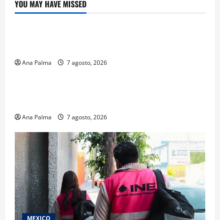
YOU MAY HAVE MISSED
Crítica de Cine
¿Cuánto cuesta filmar en IMAX? La apuesta
millonaria detrás de La Odisea
Ana Palma
7 agosto, 2026
Educación
Educación privada vive transformación sin
precedente: CIMEDU9®
Ana Palma
7 agosto, 2026
MEXICO