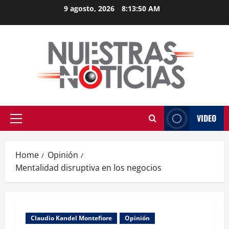
Skip
9 agosto, 2026
8:13:50 AM
to
content
VIDEO
Primary
Menu
Home
Opinión
Mentalidad disruptiva en los negocios
Claudio Kandel Montefiore
Opinión