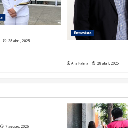
ta
 una joven cadete de Marina
Entrevista
28 abril, 2025
¿Qué legado nos deja el Papa
Francisco?
Ana Palma
28 abril, 2025
rivada vive transformación
ente: CIMEDU9®
7 agosto, 2026