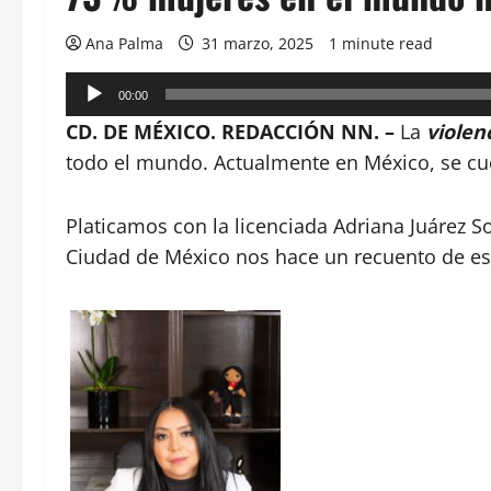
Ana Palma
31 marzo, 2025
1 minute read
Reproductor
00:00
de
CD. DE MÉXICO. REDACCIÓN NN. –
La
violenc
audio
todo el mundo. Actualmente en México, se cuen
Platicamos con la licenciada Adriana Juárez S
Ciudad de México nos hace un recuento de es