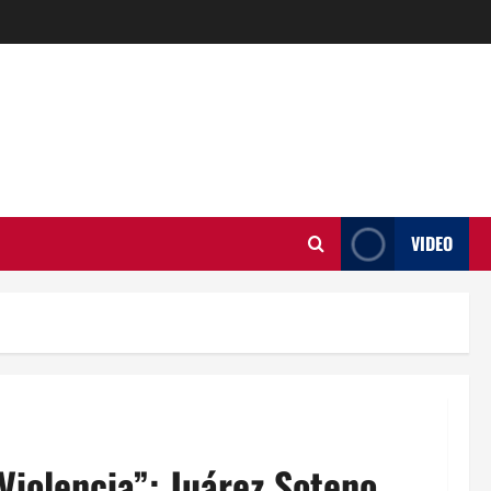
VIDEO
iolencia”: Juárez Soteno