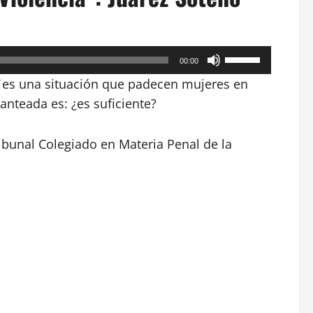
Utiliza
00:00
las
es una situación que padecen mujeres en
teclas
anteada es: ¿es suficiente?
de
flecha
ibunal Colegiado en Materia Penal de la
arriba/abajo
para
aumentar
o
disminuir
el
volumen.