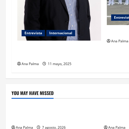
Entrevis
Así piensa
Entrevista
Internacional
Ana Palma
León XIV, el Papa mediador: Gaytan
Alcalá
Ana Palma
11 mayo, 2025
YOU MAY HAVE MISSED
Crítica de Cine
Educación
¿Cuánto cuesta filmar en IMAX? La
Educación p
apuesta millonaria detrás de La Odisea
sin preced
Ana Palma
7 agosto, 2026
Ana Palma