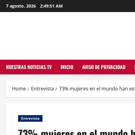
Skip
7 agosto, 2026
2:49:52 AM
to
content
NUESTRAS NOTICIAS TV
INICIO
AVISO DE PRIVACIDAD
Home
Entrevista
73% mujeres en el mundo han esta
Entrevista
73% mujeres en el mundo ha