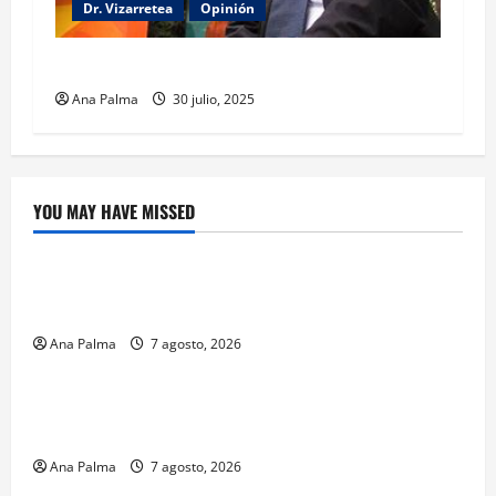
Dr. Vizarretea
Opinión
Entre Tabasco y el Senado
Ana Palma
30 julio, 2025
YOU MAY HAVE MISSED
Crítica de Cine
¿Cuánto cuesta filmar en IMAX? La apuesta
millonaria detrás de La Odisea
Ana Palma
7 agosto, 2026
Educación
Educación privada vive transformación sin
precedente: CIMEDU9®
Ana Palma
7 agosto, 2026