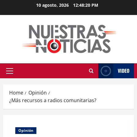
Skip
10 agosto, 2026
12:48:21 PM
to
content
VIDEO
Primary
Menu
Home
Opinión
¿Más recursos a radios comunitarias?
Opinión