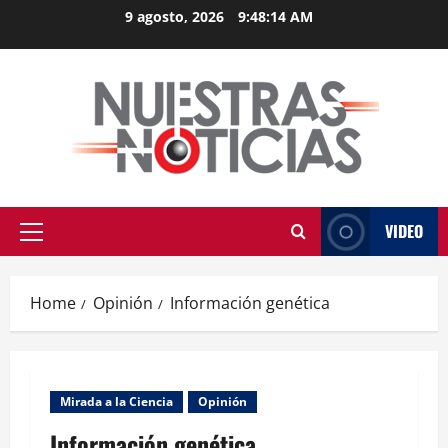
Skip
9 agosto, 2026
9:48:14 AM
to
content
VIDEO
Primary
Menu
Home
Opinión
Información genética
Mirada a la Ciencia
Opinión
Información genética