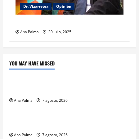
Dr. Vizarretea
Opinión
Entre Tabasco y el Senado
Ana Palma
30 julio, 2025
YOU MAY HAVE MISSED
Crítica de Cine
¿Cuánto cuesta filmar en IMAX? La apuesta
millonaria detrás de La Odisea
Ana Palma
7 agosto, 2026
Educación
Educación privada vive transformación sin
precedente: CIMEDU9®
Ana Palma
7 agosto, 2026