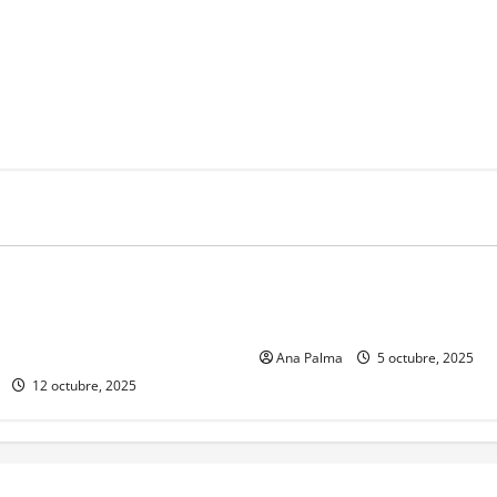
ón
Educación
nuncia los estados invitados
Se efectúa la XXX Feria Nacio
ición XXXI Feria Nacional de
Cultura Rural
 Rural 2026
Ana Palma
5 octubre, 2025
12 octubre, 2025