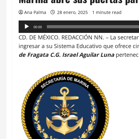
Ana Palma
28 enero, 2025
1 minute read
Reproductor
00:00
de
CD. DE MÉXICO. REDACCIÓN NN. – La secretar
audio
ingresar a su Sistema Educativo que ofrece ci
de Fragata C.G. Israel Aguilar Luna
perteneci