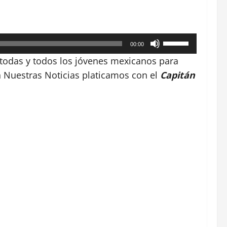
Utiliza
00:00
las
 todas y todos los jóvenes mexicanos para
teclas
En Nuestras Noticias platicamos con el
Capitán
de
flecha
arriba/abajo
para
aumentar
o
disminuir
el
volumen.