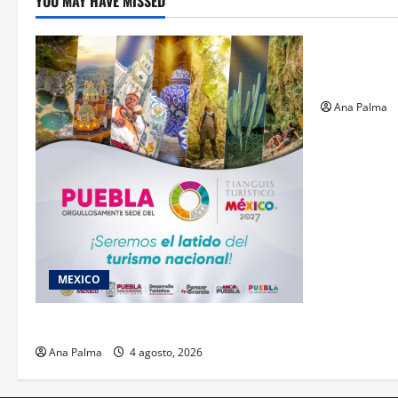
YOU MAY HAVE MISSED
Estados
Llega “mosc
gusano bar
Ana Palma
MEXICO
2027 llega Tianguis Turístico a Puebla
Ana Palma
4 agosto, 2026