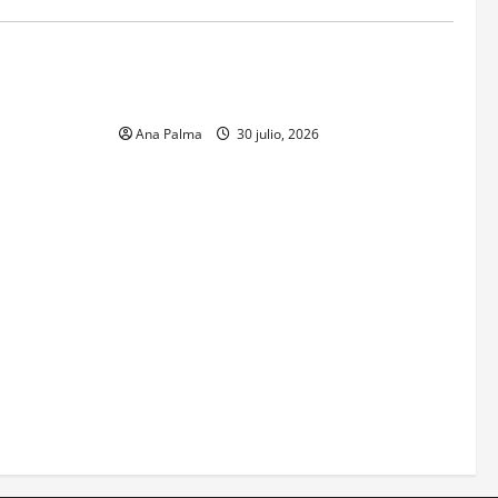
MEXICO
xico inicia
CENAVI. Misión: Vigilar el Espacio Áereo
sa en
Mexicano
 Naval
Ana Palma
30 julio, 2026