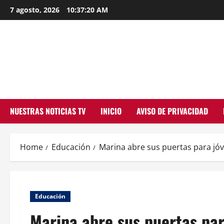
Skip
7 agosto, 2026
10:37:20 AM
to
content
NUESTRAS NOTICIAS TV
INICIO
AVISO DE PRIVACIDAD
Home
Educación
Marina abre sus puertas para jó
Educación
Marina abre sus puertas par