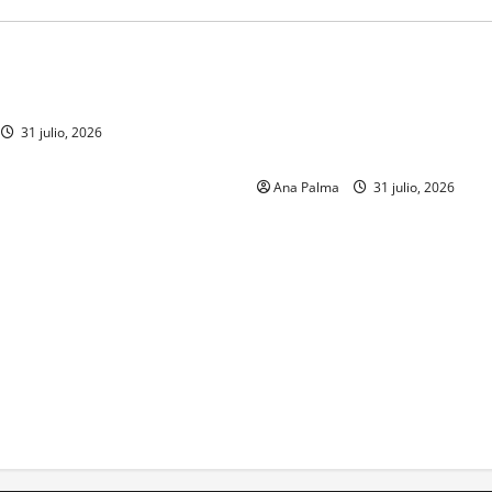
MEXICO
a estéril” para combate de
Un oficial de la Armada de Mé
renador
su formación desde que pien
ingresar a la Heroica Escuela
31 julio, 2026
Militar
Ana Palma
31 julio, 2026