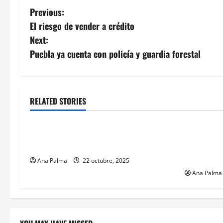
Post
Previous:
El riesgo de vender a crédito
navigation
Next:
Puebla ya cuenta con policía y guardia forestal
RELATED STORIES
Educación
Educaci
Feria científica en la Universidad de
Chapingo a
Chapingo
para la ed
la Cultura
Ana Palma
22 octubre, 2025
Ana Palma