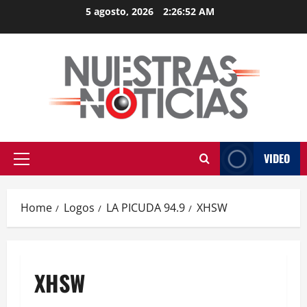
Skip
5 agosto, 2026
2:26:52 AM
to
content
VIDEO
Primary
Menu
Home
Logos
LA PICUDA 94.9
XHSW
XHSW