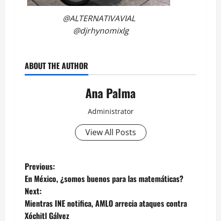
@ALTERNATIVAVIAL
@djrhynomixlg
ABOUT THE AUTHOR
Ana Palma
Administrator
View All Posts
Post
Previous:
En México, ¿somos buenos para las matemáticas?
navigation
Next:
Mientras INE notifica, AMLO arrecia ataques contra
Xóchitl Gálvez