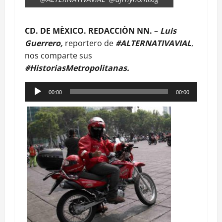
CD. DE MÈXICO. REDACCIÒN NN. –
Luis
Guerrero,
reportero de
#ALTERNATIVAVIAL
,
nos comparte sus
#HistoriasMetropolitanas.
Reproductor
00:00
00:00
de
audio