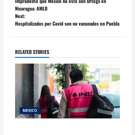
Imprudente que México no este con Ortega en
navigation
Nicaragua: AMLO
Next:
Hospitalizados por Covid son no vacunados en Puebla
RELATED STORIES
MEXICO
Inicia el registro de personas aspirantes del
Concurso Público para ingresar al Servicio