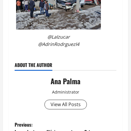
@LaIzucar
@AdrinRodrguezI4
ABOUT THE AUTHOR
Ana Palma
Administrator
View All Posts
Post
Previous: