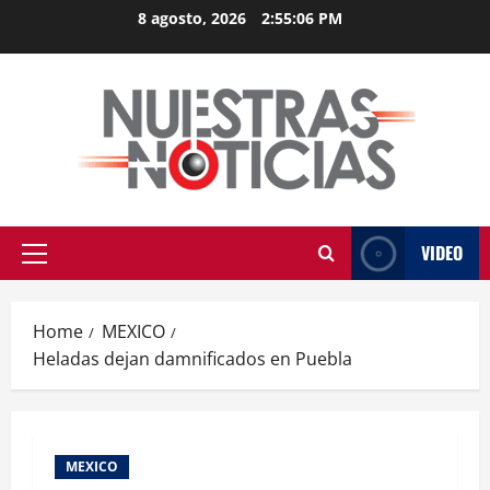
Skip
8 agosto, 2026
2:55:07 PM
to
content
VIDEO
Primary
Menu
Home
MEXICO
Heladas dejan damnificados en Puebla
MEXICO