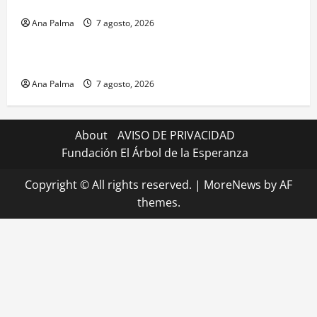
Profesional Electoral Nacional
Ana Palma
7 agosto, 2026
Estados
Portada
Pitahaya poblana viaja a mercados internacionales
Ana Palma
7 agosto, 2026
About
AVISO DE PRIVACIDAD
Fundación El Árbol de la Esperanza
Copyright © All rights reserved.
|
MoreNews
by AF
themes.