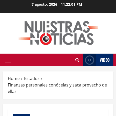
Skip
7 agosto, 2026
11:22:01 PM
to
content
VIDEO
Primary
Menu
Home
Estados
Finanzas personales conócelas y saca provecho de
ellas