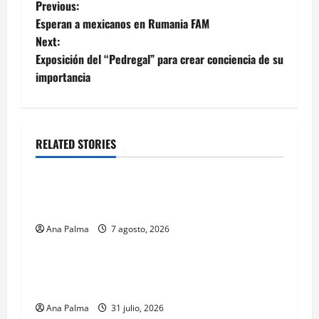
Post
Previous:
Esperan a mexicanos en Rumania FAM
navigation
Next:
Exposición del “Pedregal” para crear conciencia de su
importancia
RELATED STORIES
Estados
Portada
Pitahaya poblana viaja a mercados
internacionales
Ana Palma
7 agosto, 2026
Estados
Llega “mosca estéril” para combate de gusano
barrenador
Ana Palma
31 julio, 2026