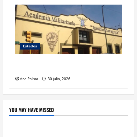
Estados
Inicia cierre de planteles militarizados en
Puebla
Ana Palma
30 julio, 2026
YOU MAY HAVE MISSED
Crítica de Cine
¿Cuánto cuesta filmar en IMAX? La apuesta