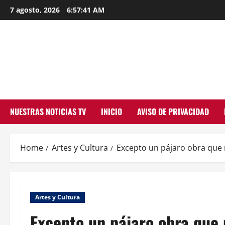
Skip
7 agosto, 2026
6:57:43 AM
to
content
NUESTRAS NOTICIAS TV
INICIO
AVISO DE PRIVACIDAD
Home
Artes y Cultura
Excepto un pájaro obra que 
Artes y Cultura
Excepto un pájaro obra que 