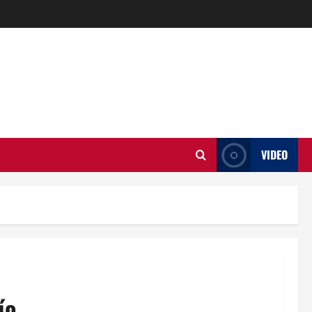
VIDEO
ío