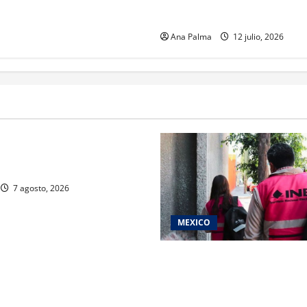
supervisa obras estratégicas
Ana Palma
12 julio, 2026
rivada vive transformación
ente: CIMEDU9®
7 agosto, 2026
MEXICO
Inicia el registro de persona
del Concurso Público para in
Servicio Profesional Elector