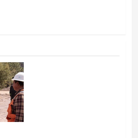
go y
 becas y