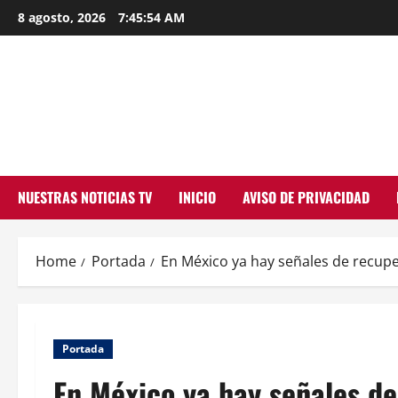
Skip
8 agosto, 2026
7:45:55 AM
to
content
NUESTRAS NOTICIAS TV
INICIO
AVISO DE PRIVACIDAD
Home
Portada
En México ya hay señales de recupe
Portada
En México ya hay señales de