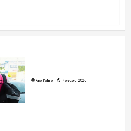
Estados
Portada
Pitahaya poblana viaja a mercados
internacionales
Ana Palma
7 agosto, 2026
s aspirantes
gresar al
al Nacional