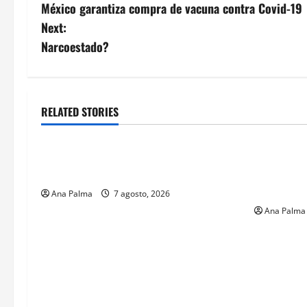
México garantiza compra de vacuna contra Covid-19
navigation
Next:
Narcoestado?
RELATED STORIES
Estados
Portada
MEXICO
Pitahaya poblana viaja a mercados
Solo los m
internacionales
francotira
Especiales
Ana Palma
7 agosto, 2026
Ana Palma