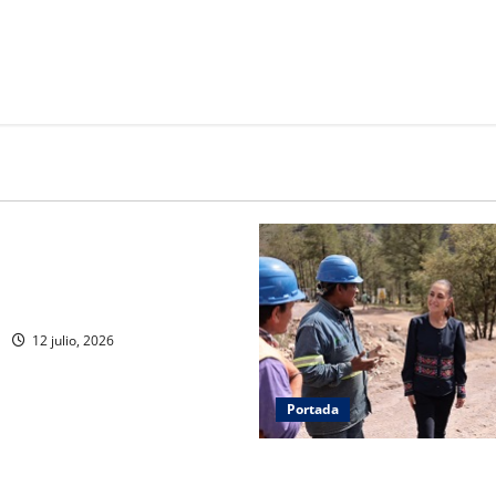
Portada
ejores logran ser
dores de la Fuerzas
 del Ejército Mexicano
12 julio, 2026
Portada
Concluye CSP gira por Duran
Zacatecas. Entrega viviendas,