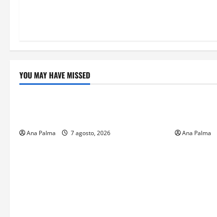
YOU MAY HAVE MISSED
Crítica de Cine
Educación
¿Cuánto cuesta filmar en IMAX? La
Educación p
apuesta millonaria detrás de La Odisea
sin preced
Ana Palma
7 agosto, 2026
Ana Palma