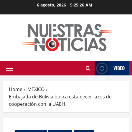
Skip
6 agosto, 2026
5:25:26 AM
to
content
VIDEO
Primary
Menu
Home
MEXICO
Embajada de Bolivia busca establecer lazos de
cooperación con la UAEH