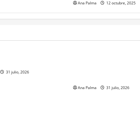
Ana Palma
12 octubre, 2025
MEXICO
a estéril” para combate de
Un oficial de la Armada de Mé
renador
su formación desde que pien
ingresar a la Heroica Escuela
31 julio, 2026
Militar
Ana Palma
31 julio, 2026