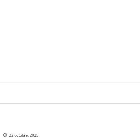
ón
Educación
tífica en la Universidad de
Chapingo anuncia los estados
para la edición XXXI Feria Na
la Cultura Rural 2026
22 octubre, 2025