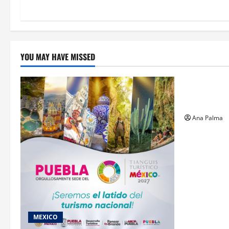
YOU MAY HAVE MISSED
Estados
Llega “mosc
gusano bar
Ana Palma
MEXICO