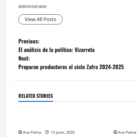
Administrator
View All Posts
Post
Previous:
El análisis de la política: Vizarreta
navigation
Next:
Preparan productores el ciclo Zafra 2024-2025
RELATED STORIES
Ciencia
Educaci
En fútbol, una “chilena” es una proeza:
Feria cien
UNAM
Chapingo
Ana Palma
15 junio, 2026
Ana Palma