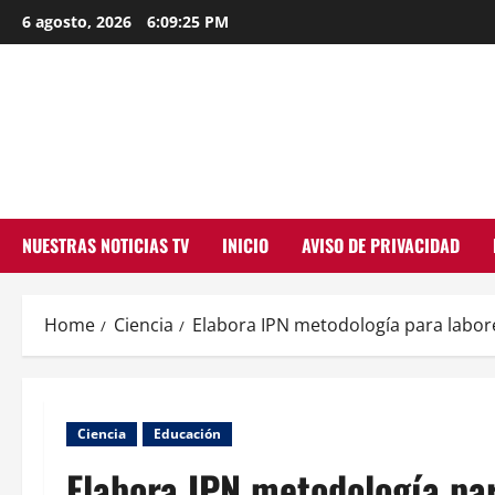
Skip
6 agosto, 2026
6:09:26 PM
to
content
NUESTRAS NOTICIAS TV
INICIO
AVISO DE PRIVACIDAD
Home
Ciencia
Elabora IPN metodología para labor
Ciencia
Educación
Elabora IPN metodología par