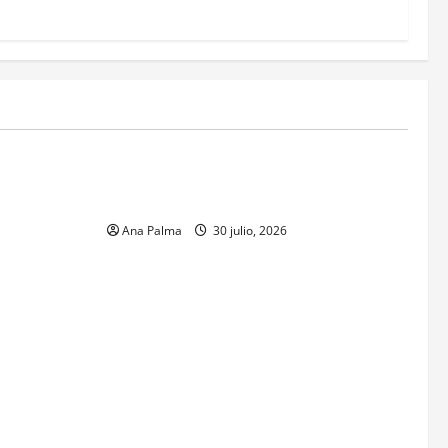
MEXICO
xico inicia
CENAVI. Misión: Vigilar el Espacio Áereo
sa en
Mexicano
 Naval
Ana Palma
30 julio, 2026