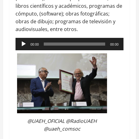
libros científicos y académicos, programas de
cómputo, (software); obras fotográficas;
obras de dibujo; programas de televisión y
audiovisuales, entre otros.
Reproductor
00:00
00:00
de
audio
@UAEH_OFICIAL @RadioUAEH
@uaeh_comsoc