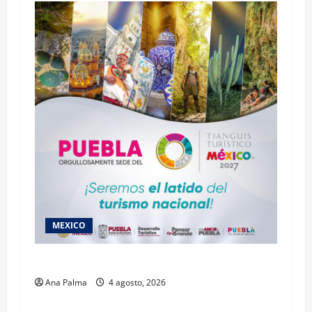
MEXICO
2027 llega Tianguis Turístico a Puebla
Ana Palma
4 agosto, 2026
Estados