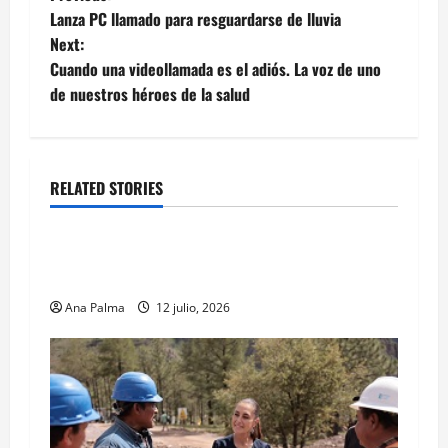
Post
Lanza PC llamado para resguardarse de lluvia
navigation
Next:
Cuando una videollamada es el adiós. La voz de uno
de nuestros héroes de la salud
RELATED STORIES
MEXICO
Portada
Solo los mejores logran ser francotiradores de
la Fuerzas Especiales del Ejército Mexicano
Ana Palma
12 julio, 2026