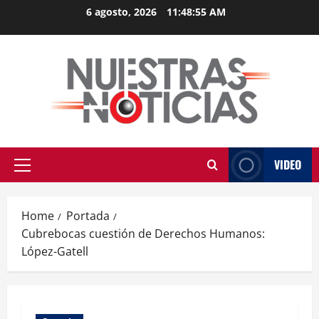
Skip
6 agosto, 2026
11:48:55 AM
to
content
VIDEO
Primary
Menu
Home
Portada
Cubrebocas cuestión de Derechos Humanos:
López-Gatell