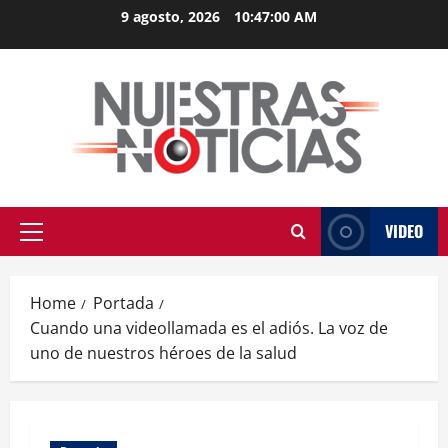
Skip
9 agosto, 2026
10:47:00 AM
to
content
VIDEO
Primary
Menu
Home
Portada
Cuando una videollamada es el adiós. La voz de
uno de nuestros héroes de la salud