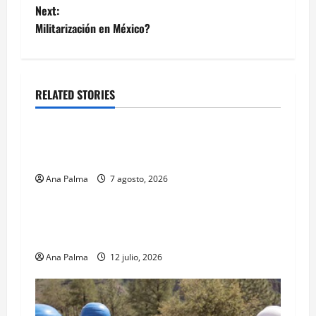
Next:
Militarización en México?
RELATED STORIES
Estados
Portada
Pitahaya poblana viaja a mercados
internacionales
Ana Palma
7 agosto, 2026
MEXICO
Portada
Solo los mejores logran ser francotiradores de
la Fuerzas Especiales del Ejército Mexicano
Ana Palma
12 julio, 2026