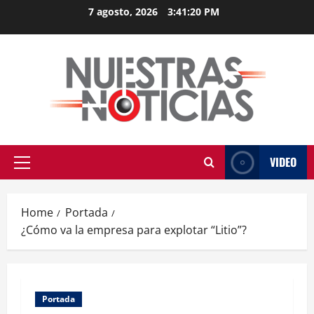
Skip
7 agosto, 2026
3:41:21 PM
to
content
VIDEO
Primary
Menu
Home
Portada
¿Cómo va la empresa para explotar “Litio”?
Portada