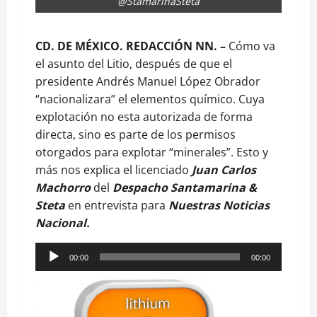
@StamarinaSteta
CD. DE MÉXICO. REDACCIÓN NN. –
Cómo va
el asunto del Litio, después de que el
presidente Andrés Manuel López Obrador
“nacionalizara” el elementos químico. Cuya
explotación no esta autorizada de forma
directa, sino es parte de los permisos
otorgados para explotar “minerales”. Esto y
más nos explica el licenciado
Juan Carlos
Machorro
del
Despacho Santamarina &
Steta
en entrevista para
Nuestras Noticias
Nacional.
Reproductor
00:00
00:00
de
audio