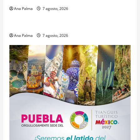
Ana Palma
7 agosto, 2026
Estados
Portada
Pitahaya poblana viaja a mercados internacionales
Ana Palma
7 agosto, 2026