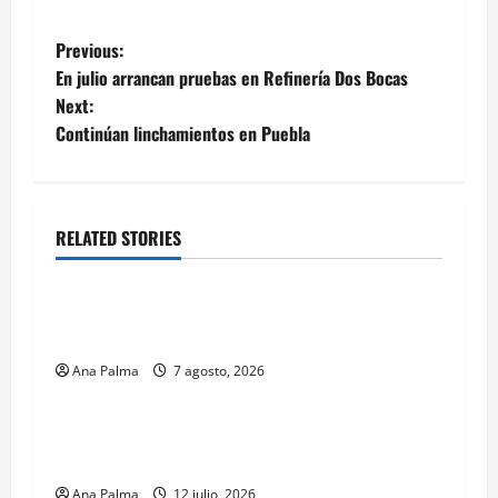
Post
Previous:
En julio arrancan pruebas en Refinería Dos Bocas
navigation
Next:
Continúan linchamientos en Puebla
RELATED STORIES
Estados
Portada
Pitahaya poblana viaja a mercados
internacionales
Ana Palma
7 agosto, 2026
MEXICO
Portada
Solo los mejores logran ser francotiradores de
la Fuerzas Especiales del Ejército Mexicano
Ana Palma
12 julio, 2026