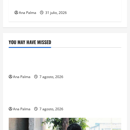
Heroica Escuela Naval Militar
Ana Palma
31 julio, 2026
YOU MAY HAVE MISSED
Crítica de Cine
¿Cuánto cuesta filmar en IMAX? La apuesta
millonaria detrás de La Odisea
Ana Palma
7 agosto, 2026
Educación
Educación privada vive transformación sin
precedente: CIMEDU9®
Ana Palma
7 agosto, 2026