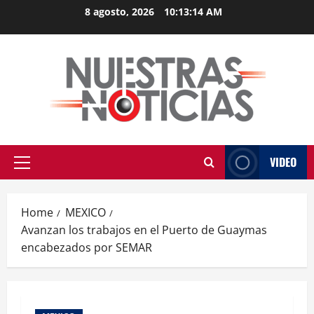
Skip
8 agosto, 2026
10:13:15 AM
to
content
VIDEO
Primary
Menu
Home
MEXICO
Avanzan los trabajos en el Puerto de Guaymas
encabezados por SEMAR