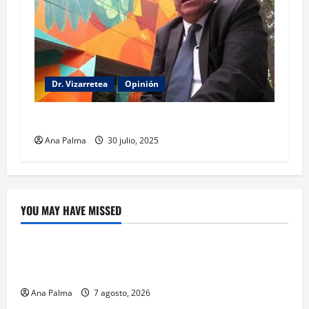
Dr. Vizarretea
Opinión
Entre Tabasco y el Senado
Ana Palma
30 julio, 2025
YOU MAY HAVE MISSED
Crítica de Cine
¿Cuánto cuesta filmar en IMAX? La apuesta
millonaria detrás de La Odisea
Ana Palma
7 agosto, 2026
Educación