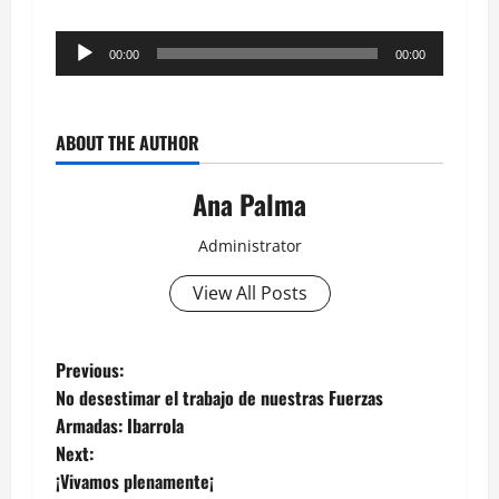
Reproductor
00:00
00:00
de
audio
ABOUT THE AUTHOR
Ana Palma
Administrator
View All Posts
Post
Previous:
No desestimar el trabajo de nuestras Fuerzas
navigation
Armadas: Ibarrola
Next:
¡Vivamos plenamente¡