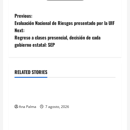
Post
Previous:
Evaluación Nacional de Riesgos presentado por la UIF
navigation
Next:
Regreso a clases presencial, decisión de cada
gobierno estatal: SEP
RELATED STORIES
Estados
Portada
Pitahaya poblana viaja a mercados
internacionales
Ana Palma
7 agosto, 2026
MEXICO
Portada
Solo los mejores logran ser francotiradores de