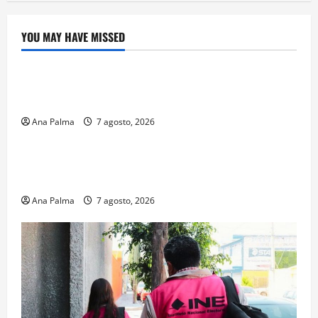
YOU MAY HAVE MISSED
Crítica de Cine
¿Cuánto cuesta filmar en IMAX? La apuesta
millonaria detrás de La Odisea
Ana Palma
7 agosto, 2026
Educación
Educación privada vive transformación sin
precedente: CIMEDU9®
Ana Palma
7 agosto, 2026