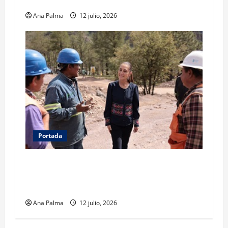
la Fuerzas Especiales del Ejército Mexicano
Ana Palma
12 julio, 2026
Portada
Concluye CSP gira por Durango y Zacatecas.
Entrega viviendas, becas y supervisa obras
estratégicas
Ana Palma
12 julio, 2026