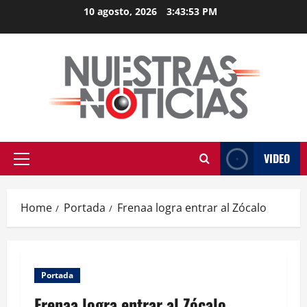
Skip
10 agosto, 2026
3:43:54 PM
to
content
VIDEO
Primary
Menu
Home
Portada
Frenaa logra entrar al Zócalo
Portada
Frenaa logra entrar al Zócalo