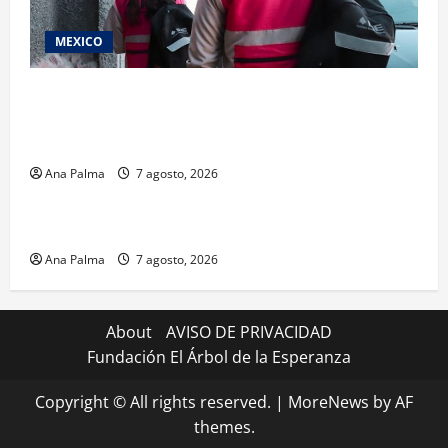
MEXICO
Inicia el registro de personas aspirantes del
Concurso Público para ingresar al Servicio
Profesional Electoral Nacional
Ana Palma
7 agosto, 2026
Estados
Portada
Pitahaya poblana viaja a mercados internacionales
Ana Palma
7 agosto, 2026
About
AVISO DE PRIVACIDAD
Fundación El Árbol de la Esperanza
Copyright © All rights reserved.
|
MoreNews
by AF
themes.