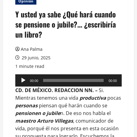
Opinión
Y usted ya sabe ¿Qué hará cuando
se pensione o jubile?… ¿escribiría
un libro?
Ana Palma
29 junio, 2025
1 minute read
Reproductor
00:00
00:00
de
CD. DE MÉXICO. REDACCION NN. –
Si.
audio
Mientras tenemos una vida
productiva
pocas
personas
piensan qué harán cuando se
pensionen o jubile
n. De eso nos habla el
maestro Arturo Villegas
, comunicador de
vida, porqué él nos presenta en esta ocasión
su propuesta para lograrlo. Escuchemos la