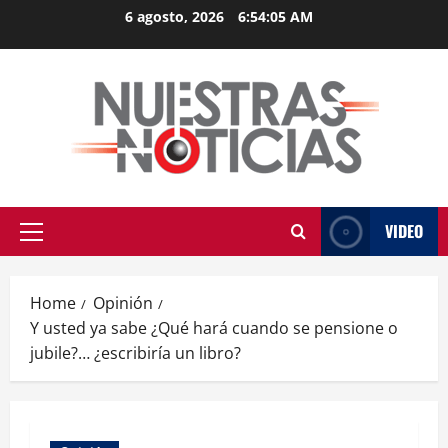
Skip
6 agosto, 2026
6:54:05 AM
to
content
VIDEO
Primary
Menu
Home
Opinión
Y usted ya sabe ¿Qué hará cuando se pensione o
jubile?… ¿escribiría un libro?