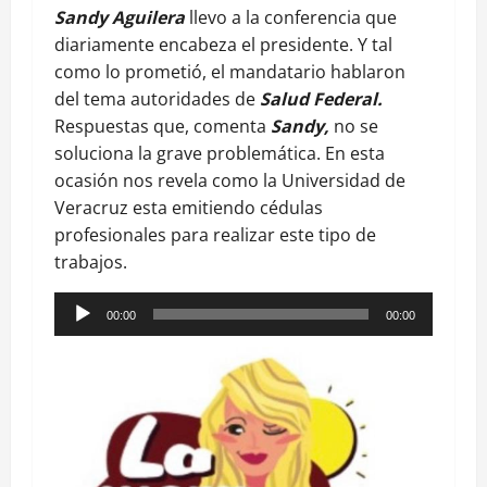
Sandy Aguilera
llevo a la conferencia que
diariamente encabeza el presidente. Y tal
como lo prometió, el mandatario hablaron
del tema autoridades de
Salud Federal.
Respuestas que, comenta
Sandy,
no se
soluciona la grave problemática. En esta
ocasión nos revela como la Universidad de
Veracruz esta emitiendo cédulas
profesionales para realizar este tipo de
trabajos.
Reproductor
00:00
00:00
de
audio