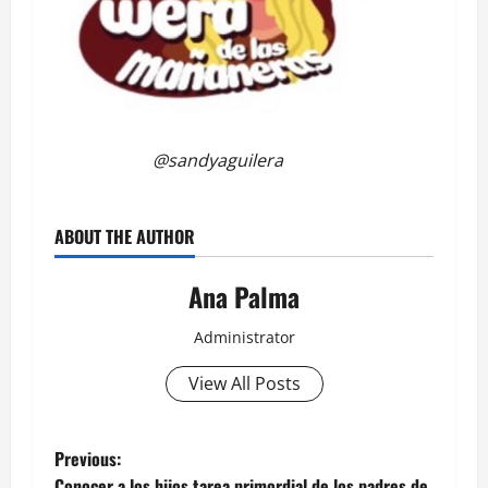
@sandyaguilera
ABOUT THE AUTHOR
Ana Palma
Administrator
View All Posts
Post
Previous:
Conocer a los hijos tarea primordial de los padres de