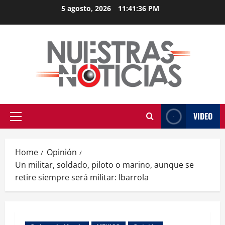
Skip
5 agosto, 2026
11:41:37 PM
to
content
VIDEO
Primary
Menu
Home
Opinión
Un militar, soldado, piloto o marino, aunque se
retire siempre será militar: Ibarrola