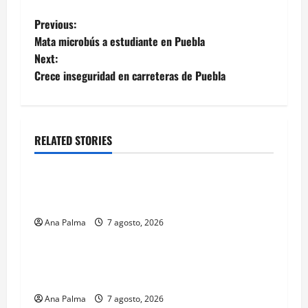
Post
Previous:
Mata microbús a estudiante en Puebla
navigation
Next:
Crece inseguridad en carreteras de Puebla
RELATED STORIES
Educación
Educación privada vive transformación sin
precedente: CIMEDU9®
Ana Palma
7 agosto, 2026
Estados
Portada
Pitahaya poblana viaja a mercados
internacionales
Ana Palma
7 agosto, 2026
Estados