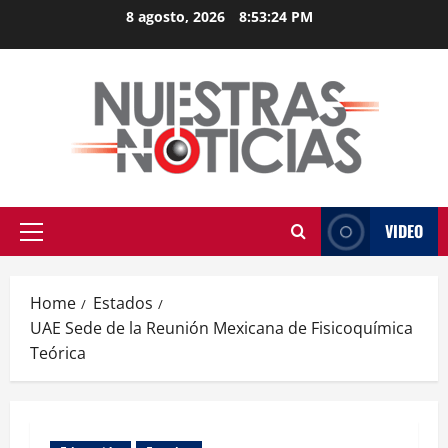
Skip
8 agosto, 2026
8:53:24 PM
to
content
VIDEO
Primary
Menu
Home
Estados
UAE Sede de la Reunión Mexicana de Fisicoquímica
Teórica