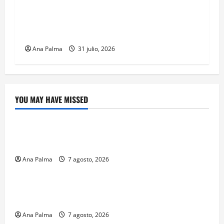
Llega “mosca estéril” para combate de gusano
barrenador
Ana Palma
31 julio, 2026
YOU MAY HAVE MISSED
Crítica de Cine
¿Cuánto cuesta filmar en IMAX? La apuesta
millonaria detrás de La Odisea
Ana Palma
7 agosto, 2026
Educación
Educación privada vive transformación sin
precedente: CIMEDU9®
Ana Palma
7 agosto, 2026