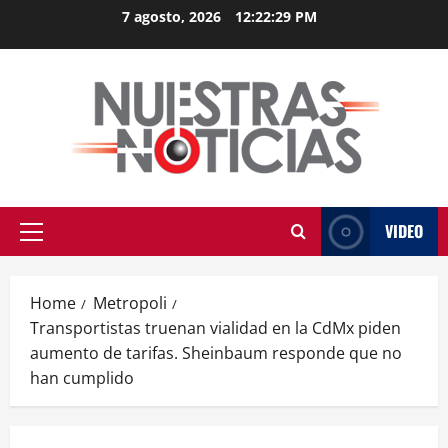
Skip
7 agosto, 2026
12:22:30 PM
to
content
VIDEO
Primary
Menu
Home
Metropoli
Transportistas truenan vialidad en la CdMx piden
aumento de tarifas. Sheinbaum responde que no
han cumplido