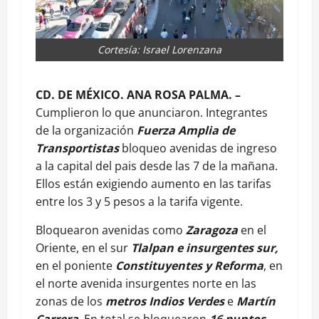
Cortesía: Israel Lorenzana
CD. DE MÉXICO. ANA ROSA PALMA. –
Cumplieron lo que anunciaron. Integrantes
de la organización
Fuerza Amplia de
Transportistas
bloqueo avenidas de ingreso
a la capital del pais desde las 7 de la mañana.
Ellos están exigiendo aumento en las tarifas
entre los 3 y 5 pesos a la tarifa vigente.
Bloquearon avenidas como
Zaragoza
en el
Oriente, en el sur
Tlalpan e insurgentes sur,
en el poniente
Constituyentes y Reforma
, en
el norte avenida insurgentes norte en las
zonas de los
metros Indios Verdes
e
Martín
Carrera
. En total se bloquearon
16 puntos