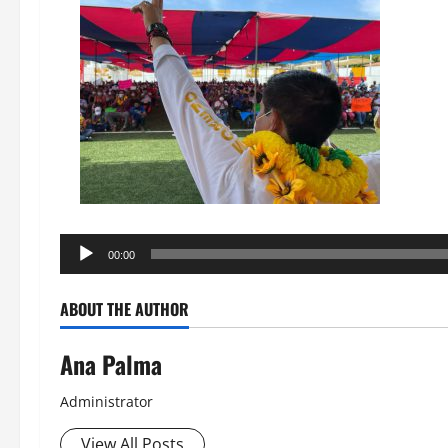
Reproductor
00:00
de
audio
ABOUT THE AUTHOR
Ana Palma
Administrator
View All Posts