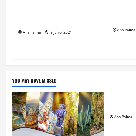
Este sábad
Advierte MMA que defenderá el voto en
partidos p
Guerrero. Se cayó el PREP porque se
informen 
fue la luz y el internet
Ana Palma
Ana Palma
9 junio, 2021
YOU MAY HAVE MISSED
Estados
Llega “mosc
gusano bar
Ana Palma