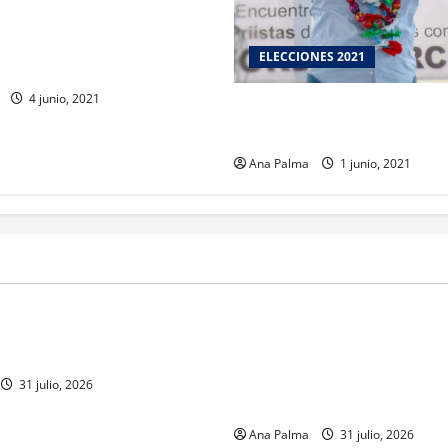
o vence periodo para que
olíticos y candidatos
ELECCIONES 2021
de gastos de campaña
4 junio, 2021
MMA reitera detonar el 4o. P
Turístico en la entidad
Ana Palma
1 junio, 2021
MEXICO
a estéril” para combate de
Un oficial de la Armada de Mé
renador
su formación desde que pien
ingresar a la Heroica Escuela
31 julio, 2026
Militar
Ana Palma
31 julio, 2026