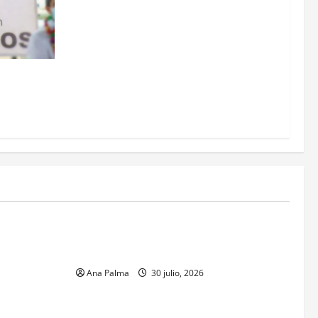
olo
MEXICO
xico inicia
CENAVI. Misión: Vigilar el Espacio Áereo
sa en
Mexicano
 Naval
Ana Palma
30 julio, 2026